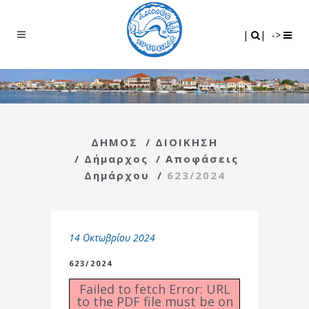
Search
|
|
|
|
->
ΔΗΜΟΣ
/
ΔΙΟΙΚΗΣΗ
/
Δήμαρχος
/
Αποφάσεις
Δημάρχου
/
623/2024
14 Οκτωβρίου 2024
623/2024
Failed to fetch Error: URL
to the PDF file must be on