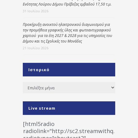
Ενότητας Λούρου Δήμου Πρέβεζας εμβαδού 17,50 τ.μ.
31 Ιουλίου 2026
Προκήρυξη ανοικτού ηλεκτρονικού διαγωνισμού για
την προμήθεια γραφικής ύλης και φωτοαντιγραφικού
χαρτιού για τα έτη 2027 & 2028 για τις υπηρεσίες του
Δήμου και τις Σχολικές του Μονάδες
21 Ιουλίου 2026
Ιστορικό
Ιστορικό
Live stream
[html5radio
radiolink="http://sc2.streamwithq.com:802
radiotype="shoutcast2"