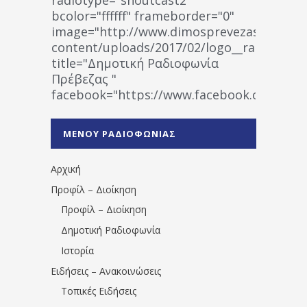
bcolor="ffffff" frameborder="0"
image="http://www.dimosprevezas.gr/wp-
content/uploads/2017/02/logo__radiofonias
title="Δημοτική Ραδιοφωνία
Πρέβεζας "
facebook="https://www.facebook.co
%CE%A1%CE%B1%CE%B4%CE%B9%CE%BF%
%CE%A0%CF%81%CE%AD%CE%B2%CE%B5%
ΜΕΝΟΥ ΡΑΔΙΟΦΩΝΙΑΣ
1531194763766854/" artist="" ]
Αρχική
Προφίλ – Διοίκηση
Προφίλ – Διοίκηση
Δημοτική Ραδιοφωνία
Ιστορία
Ειδήσεις – Ανακοινώσεις
Τοπικές Ειδήσεις