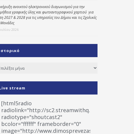
κήρυξη ανοικτού ηλεκτρονικού διαγωνισμού για την
μήθεια γραφικής ύλης και φωτοαντιγραφικού χαρτιού για
έτη 2027 & 2028 για τις υπηρεσίες του Δήμου και τις Σχολικές
 Μονάδες
Ιουλίου 2026
Ιστορικό
τορικό
Live stream
[html5radio
radiolink="http://sc2.streamwithq.com:8028/stream
radiotype="shoutcast2"
bcolor="ffffff" frameborder="0"
image="http://www.dimosprevezas.gr/wp-