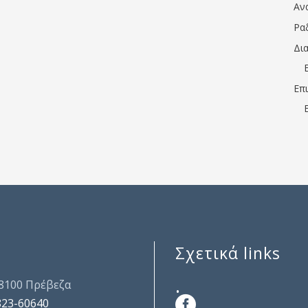
Αν
Ρα
Δι
Επ
Σχετικά links
.
48100 Πρέβεζα
823-60640