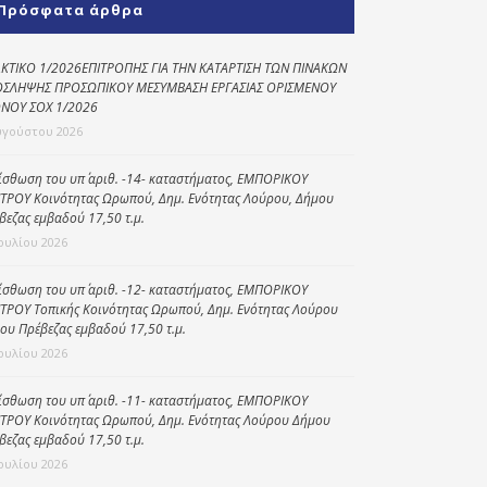
Πρόσφατα άρθρα
Κοινωνικό
παντοπωλείο
ΚΤΙΚΟ 1/2026ΕΠΙΤΡΟΠΗΣ ΓΙΑ ΤΗΝ ΚΑΤΑΡΤΙΣΗ ΤΩΝ ΠΙΝΑΚΩΝ
ΣΛΗΨΗΣ ΠΡΟΣΩΠΙΚΟΥ ΜΕΣΥΜΒΑΣΗ ΕΡΓΑΣΙΑΣ ΟΡΙΣΜΕΝΟΥ
Kοινωνικό
ΝΟΥ ΣΟΧ 1/2026
φαρμακείο
υγούστου 2026
Πρόγραμμα
“Βοήθεια στο σπίτι”
ίσθωση του υπ΄ αριθ. -14- καταστήματος, ΕΜΠΟΡΙΚΟΥ
ΤΡΟΥ Κοινότητας Ωρωπού, Δημ. Ενότητας Λούρου, Δήμου
Κέντρο Ημερήσιας
βεζας εμβαδού 17,50 τ.μ.
Φροντίδας
Ιουλίου 2026
Ηλικιωμένων
(Κ.Η.Φ.Η.) Πρέβεζας
ίσθωση του υπ΄ αριθ. -12- καταστήματος, ΕΜΠΟΡΙΚΟΥ
ΤΡΟΥ Τοπικής Κοινότητας Ωρωπού, Δημ. Ενότητας Λούρου
ου Πρέβεζας εμβαδού 17,50 τ.μ.
Ιουλίου 2026
ίσθωση του υπ΄ αριθ. -11- καταστήματος, ΕΜΠΟΡΙΚΟΥ
ΤΡΟΥ Κοινότητας Ωρωπού, Δημ. Ενότητας Λούρου Δήμου
βεζας εμβαδού 17,50 τ.μ.
Ιουλίου 2026