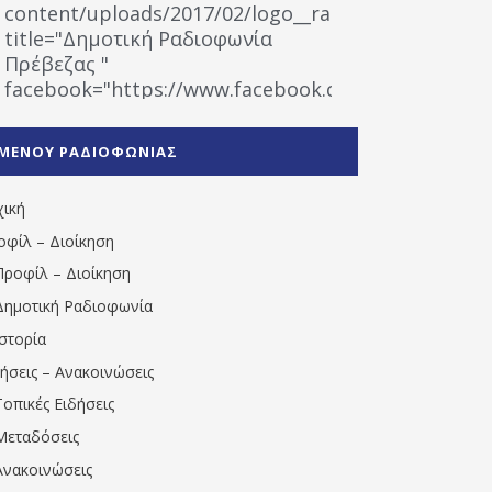
content/uploads/2017/02/logo__radiofonias.jpg"
title="Δημοτική Ραδιοφωνία
Πρέβεζας "
facebook="https://www.facebook.com/%CE%9
%CE%A1%CE%B1%CE%B4%CE%B9%CE%BF%CF%86
%CE%A0%CF%81%CE%AD%CE%B2%CE%B5%CE%B6%
ΜΕΝΟΥ ΡΑΔΙΟΦΩΝΙΑΣ
1531194763766854/" artist="" ]
χική
οφίλ – Διοίκηση
Προφίλ – Διοίκηση
Δημοτική Ραδιοφωνία
Ιστορία
δήσεις – Ανακοινώσεις
Τοπικές Ειδήσεις
Μεταδόσεις
Ανακοινώσεις