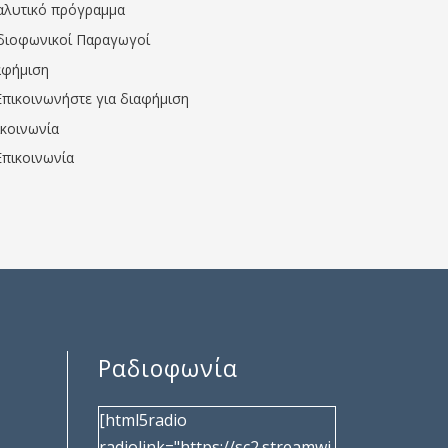
αλυτικό πρόγραμμα
διοφωνικοί Παραγωγοί
αφήμιση
Επικοινωνήστε για διαφήμιση
ικοινωνία
Επικοινωνία
Ραδιοφωνία
[html5radio
radiolink="https://sc2.streamwi