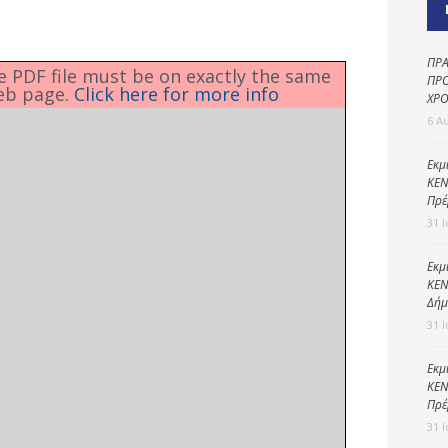
Καθαριότητα και
περιβάλλον
Δημοτική
ΠΡΑ
he PDF file must be on exactly the same
αστυνομία
ΠΡΟ
eb page.
Click here for more info
ΧΡΟ
Γραφείο εσόδων
6 Α
Παιδικοί σταθμοί
Εκμ
ΚΕΝ
Πολιτική
Πρέ
προστασία
31 
Εκμ
ΚΕΝ
Δήμ
31 
Εκμ
ΚΕΝ
Πρέ
31 