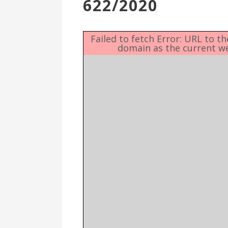
622/2020
Επιτροπή
Δημοτικές
Ενότητες
Failed to fetch Error: URL to t
domain as the current w
Αθλητικές
Υποδομές
Αθλητικές
Εκδηλώσεις