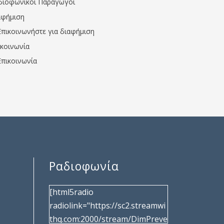
διοφωνικοί Παραγωγοί
αφήμιση
Επικοινωνήστε για διαφήμιση
ικοινωνία
Επικοινωνία
Ραδιοφωνία
[html5radio
radiolink="https://sc2.streamwi
thq.com:2000/stream/DimPreve