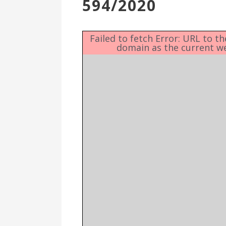
594/2020
Επιτροπή
Δημοτικές
Ενότητες
Failed to fetch Error: URL to t
domain as the current w
Αθλητικές
Υποδομές
Αθλητικές
Εκδηλώσεις