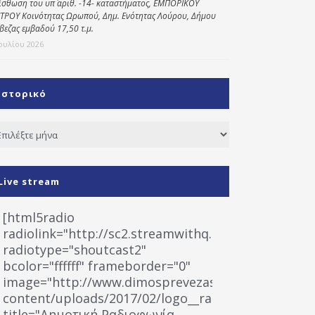
ίσθωση του υπ΄ αριθ. -14- καταστήματος, ΕΜΠΟΡΙΚΟΥ
ΤΡΟΥ Κοινότητας Ωρωπού, Δημ. Ενότητας Λούρου, Δήμου
βεζας εμβαδού 17,50 τ.μ.
Ιουλίου 2026
Ιστορικό
τορικό
Live stream
[html5radio
radiolink="http://sc2.streamwithq.com:8028/stream
radiotype="shoutcast2"
bcolor="ffffff" frameborder="0"
image="http://www.dimosprevezas.gr/wp-
content/uploads/2017/02/logo__radiofonias.jpg"
title="Δημοτική Ραδιοφωνία