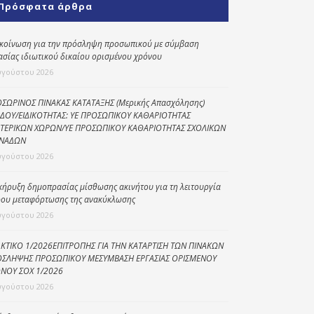
Πρόσφατα άρθρα
Κοινωνικό
παντοπωλείο
κοίνωση για την πρόσληψη προσωπικού με σύμβαση
ασίας ιδιωτικού δικαίου ορισμένου χρόνου
Kοινωνικό
φαρμακείο
υγούστου 2026
Πρόγραμμα
ΣΩΡΙΝΟΣ ΠΙΝΑΚΑΣ ΚΑΤΑΤΑΞΗΣ (Μερικής Απασχόλησης)
“Βοήθεια στο σπίτι”
ΔΟΥ/ΕΙΔΙΚΟΤΗΤΑΣ: ΥΕ ΠΡΟΣΩΠΙΚΟΥ ΚΑΘΑΡΙΟΤΗΤΑΣ
ΤΕΡΙΚΩΝ ΧΩΡΩΝ/ΥΕ ΠΡΟΣΩΠΙΚΟΥ ΚΑΘΑΡΙΟΤΗΤΑΣ ΣΧΟΛΙΚΩΝ
Κέντρο Ημερήσιας
ΝΑΔΩΝ
Φροντίδας
υγούστου 2026
Ηλικιωμένων
(Κ.Η.Φ.Η.) Πρέβεζας
κήρυξη δημοπρασίας μίσθωσης ακινήτου για τη λειτουργία
ου μεταφόρτωσης της ανακύκλωσης
υγούστου 2026
ΚΤΙΚΟ 1/2026ΕΠΙΤΡΟΠΗΣ ΓΙΑ ΤΗΝ ΚΑΤΑΡΤΙΣΗ ΤΩΝ ΠΙΝΑΚΩΝ
ΣΛΗΨΗΣ ΠΡΟΣΩΠΙΚΟΥ ΜΕΣΥΜΒΑΣΗ ΕΡΓΑΣΙΑΣ ΟΡΙΣΜΕΝΟΥ
ΝΟΥ ΣΟΧ 1/2026
υγούστου 2026