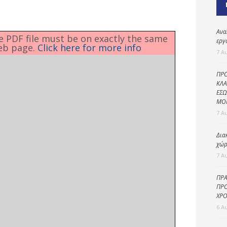
Καθαριότητα και
περιβάλλον
Δημοτική
Ανα
he PDF file must be on exactly the same
αστυνομία
εργ
eb page.
Click here for more info
7 Α
Γραφείο εσόδων
ΠΡΟ
Παιδικοί σταθμοί
ΚΛΑ
ΕΣΩ
Πολιτική
ΜΟ
προστασία
7 Α
Δια
χώρ
7 Α
ΠΡΑ
ΠΡΟ
ΧΡΟ
6 Α