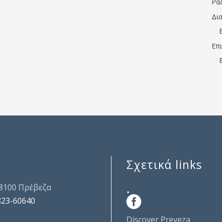
Ρα
Δι
Επ
Σχετικά links
.
48100 Πρέβεζα
823-60640
Discover Preveza