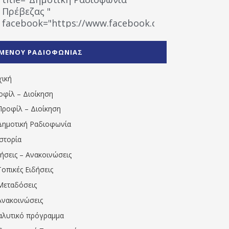
Πρέβεζας "
facebook="https://www.facebook.com/%CE%9
%CE%A1%CE%B1%CE%B4%CE%B9%CE%BF%CF%86
%CE%A0%CF%81%CE%AD%CE%B2%CE%B5%CE%B6%
ΜΕΝΟΥ ΡΑΔΙΟΦΩΝΙΑΣ
1531194763766854/" artist="" ]
χική
οφίλ – Διοίκηση
Προφίλ – Διοίκηση
Δημοτική Ραδιοφωνία
Ιστορία
δήσεις – Ανακοινώσεις
Τοπικές Ειδήσεις
Μεταδόσεις
Ανακοινώσεις
αλυτικό πρόγραμμα