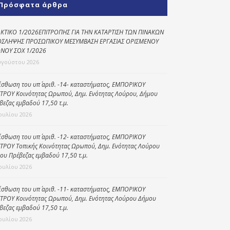
Πρόσφατα άρθρα
Κοινωνικό
παντοπωλείο
ΚΤΙΚΟ 1/2026ΕΠΙΤΡΟΠΗΣ ΓΙΑ ΤΗΝ ΚΑΤΑΡΤΙΣΗ ΤΩΝ ΠΙΝΑΚΩΝ
ΣΛΗΨΗΣ ΠΡΟΣΩΠΙΚΟΥ ΜΕΣΥΜΒΑΣΗ ΕΡΓΑΣΙΑΣ ΟΡΙΣΜΕΝΟΥ
Kοινωνικό
ΝΟΥ ΣΟΧ 1/2026
φαρμακείο
υγούστου 2026
Πρόγραμμα
“Βοήθεια στο σπίτι”
ίσθωση του υπ΄ αριθ. -14- καταστήματος, ΕΜΠΟΡΙΚΟΥ
ΤΡΟΥ Κοινότητας Ωρωπού, Δημ. Ενότητας Λούρου, Δήμου
Κέντρο Ημερήσιας
βεζας εμβαδού 17,50 τ.μ.
Φροντίδας
Ιουλίου 2026
Ηλικιωμένων
(Κ.Η.Φ.Η.) Πρέβεζας
ίσθωση του υπ΄ αριθ. -12- καταστήματος, ΕΜΠΟΡΙΚΟΥ
ΤΡΟΥ Τοπικής Κοινότητας Ωρωπού, Δημ. Ενότητας Λούρου
ου Πρέβεζας εμβαδού 17,50 τ.μ.
Ιουλίου 2026
ίσθωση του υπ΄ αριθ. -11- καταστήματος, ΕΜΠΟΡΙΚΟΥ
ΤΡΟΥ Κοινότητας Ωρωπού, Δημ. Ενότητας Λούρου Δήμου
βεζας εμβαδού 17,50 τ.μ.
Ιουλίου 2026