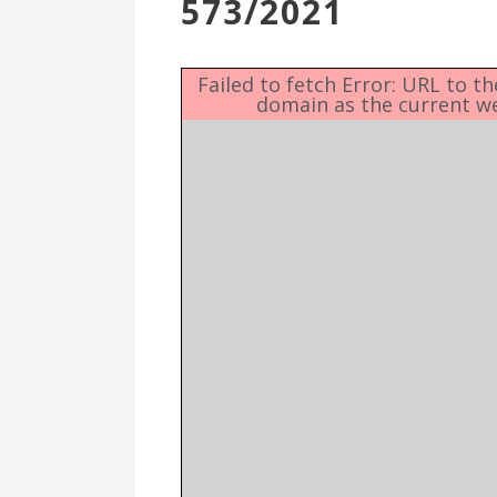
573/2021
Επιτροπή
Δημοτικές
Ενότητες
Failed to fetch Error: URL to t
domain as the current w
Αθλητικές
Υποδομές
Αθλητικές
Εκδηλώσεις