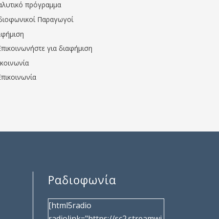
αλυτικό πρόγραμμα
διοφωνικοί Παραγωγοί
αφήμιση
Επικοινωνήστε για διαφήμιση
ικοινωνία
Επικοινωνία
Ραδιοφωνία
[html5radio
radiolink="https://sc2.streamwi