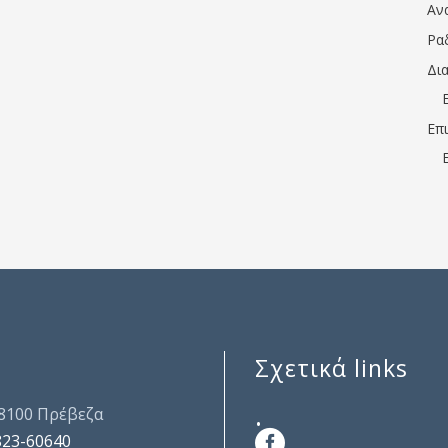
Αν
Ρα
Δι
Επ
Σχετικά links
.
48100 Πρέβεζα
823-60640