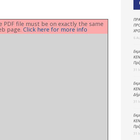
Καθαριότητα και
περιβάλλον
Δημοτική
ΠΡΑ
he PDF file must be on exactly the same
αστυνομία
ΠΡΟ
eb page.
Click here for more info
ΧΡΟ
Γραφείο εσόδων
6 Α
Παιδικοί σταθμοί
Εκμ
ΚΕΝ
Πολιτική
Πρέ
προστασία
31 
Εκμ
ΚΕΝ
Δήμ
31 
Εκμ
ΚΕΝ
Πρέ
31 