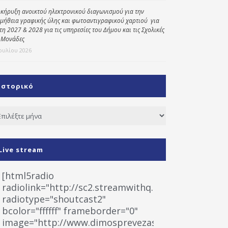
κήρυξη ανοικτού ηλεκτρονικού διαγωνισμού για την
μήθεια γραφικής ύλης και φωτοαντιγραφικού χαρτιού για
έτη 2027 & 2028 για τις υπηρεσίες του Δήμου και τις Σχολικές
 Μονάδες
Ιουλίου 2026
Ιστορικό
τορικό
Live stream
[html5radio
radiolink="http://sc2.streamwithq.com:8028/stream
radiotype="shoutcast2"
bcolor="ffffff" frameborder="0"
image="http://www.dimosprevezas.gr/wp-