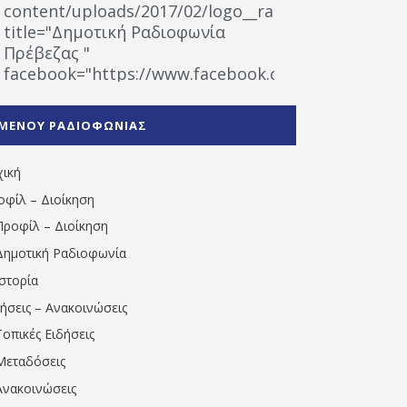
content/uploads/2017/02/logo__radiofonias.jpg"
title="Δημοτική Ραδιοφωνία
Πρέβεζας "
facebook="https://www.facebook.com/%CE%9
%CE%A1%CE%B1%CE%B4%CE%B9%CE%BF%CF%86
%CE%A0%CF%81%CE%AD%CE%B2%CE%B5%CE%B6%
ΜΕΝΟΥ ΡΑΔΙΟΦΩΝΙΑΣ
1531194763766854/" artist="" ]
χική
οφίλ – Διοίκηση
Προφίλ – Διοίκηση
Δημοτική Ραδιοφωνία
Ιστορία
δήσεις – Ανακοινώσεις
Τοπικές Ειδήσεις
Μεταδόσεις
Ανακοινώσεις