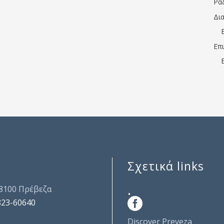
Ρα
Δι
Επ
Σχετικά links
.
48100 Πρέβεζα
823-60640
Discover Preveza