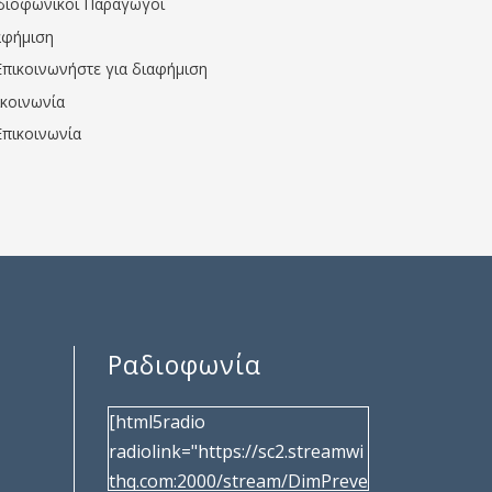
διοφωνικοί Παραγωγοί
αφήμιση
Επικοινωνήστε για διαφήμιση
ικοινωνία
Επικοινωνία
Ραδιοφωνία
[html5radio
radiolink="https://sc2.streamwi
thq.com:2000/stream/DimPreve