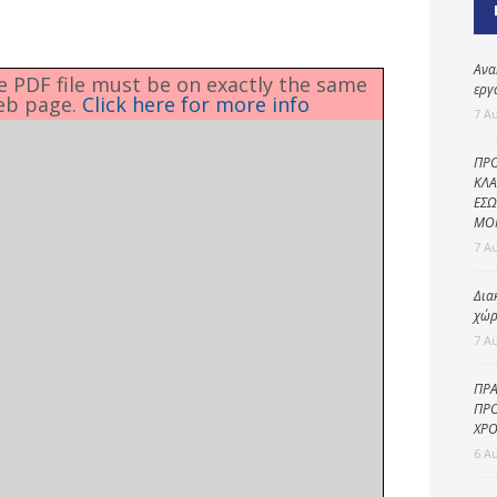
Καθαριότητα και
περιβάλλον
Δημοτική
Ανα
he PDF file must be on exactly the same
αστυνομία
εργ
eb page.
Click here for more info
7 Α
Γραφείο εσόδων
ΠΡΟ
Παιδικοί σταθμοί
ΚΛΑ
ΕΣΩ
Πολιτική
ΜΟ
προστασία
7 Α
Δια
χώρ
7 Α
ΠΡΑ
ΠΡΟ
ΧΡΟ
6 Α