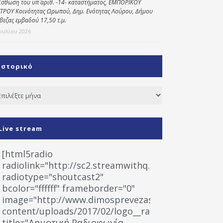
ίσθωση του υπ΄ αριθ. -14- καταστήματος, ΕΜΠΟΡΙΚΟΥ
ΤΡΟΥ Κοινότητας Ωρωπού, Δημ. Ενότητας Λούρου, Δήμου
βεζας εμβαδού 17,50 τ.μ.
Ιουλίου 2026
Ιστορικό
τορικό
Live stream
[html5radio
radiolink="http://sc2.streamwithq.com:8028/stream
radiotype="shoutcast2"
bcolor="ffffff" frameborder="0"
image="http://www.dimosprevezas.gr/wp-
content/uploads/2017/02/logo__radiofonias.jpg"
title="Δημοτική Ραδιοφωνία