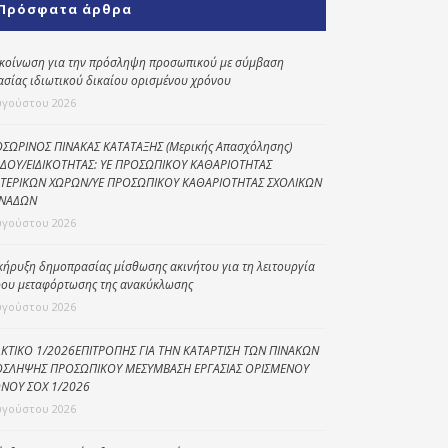
Πρόσφατα άρθρα
Κοινωνικό
παντοπωλείο
κοίνωση για την πρόσληψη προσωπικού με σύμβαση
ασίας ιδιωτικού δικαίου ορισμένου χρόνου
Kοινωνικό
φαρμακείο
υγούστου 2026
Πρόγραμμα
ΣΩΡΙΝΟΣ ΠΙΝΑΚΑΣ ΚΑΤΑΤΑΞΗΣ (Μερικής Απασχόλησης)
“Βοήθεια στο σπίτι”
ΔΟΥ/ΕΙΔΙΚΟΤΗΤΑΣ: ΥΕ ΠΡΟΣΩΠΙΚΟΥ ΚΑΘΑΡΙΟΤΗΤΑΣ
ΤΕΡΙΚΩΝ ΧΩΡΩΝ/ΥΕ ΠΡΟΣΩΠΙΚΟΥ ΚΑΘΑΡΙΟΤΗΤΑΣ ΣΧΟΛΙΚΩΝ
Κέντρο Ημερήσιας
ΝΑΔΩΝ
Φροντίδας
υγούστου 2026
Ηλικιωμένων
(Κ.Η.Φ.Η.) Πρέβεζας
κήρυξη δημοπρασίας μίσθωσης ακινήτου για τη λειτουργία
ου μεταφόρτωσης της ανακύκλωσης
υγούστου 2026
ΚΤΙΚΟ 1/2026ΕΠΙΤΡΟΠΗΣ ΓΙΑ ΤΗΝ ΚΑΤΑΡΤΙΣΗ ΤΩΝ ΠΙΝΑΚΩΝ
ΣΛΗΨΗΣ ΠΡΟΣΩΠΙΚΟΥ ΜΕΣΥΜΒΑΣΗ ΕΡΓΑΣΙΑΣ ΟΡΙΣΜΕΝΟΥ
ΝΟΥ ΣΟΧ 1/2026
υγούστου 2026