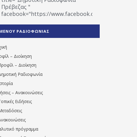
Πρέβεζας "
facebook="https://www.facebook.com/%CE%9
%CE%A1%CE%B1%CE%B4%CE%B9%CE%BF%CF%86
%CE%A0%CF%81%CE%AD%CE%B2%CE%B5%CE%B6%
ΜΕΝΟΥ ΡΑΔΙΟΦΩΝΙΑΣ
1531194763766854/" artist="" ]
χική
οφίλ – Διοίκηση
Προφίλ – Διοίκηση
Δημοτική Ραδιοφωνία
Ιστορία
δήσεις – Ανακοινώσεις
Τοπικές Ειδήσεις
Μεταδόσεις
Ανακοινώσεις
αλυτικό πρόγραμμα