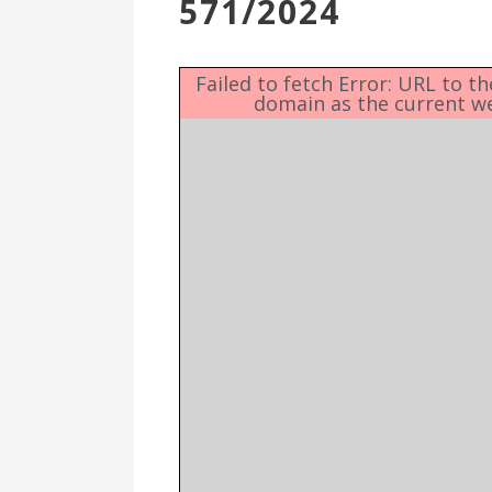
571/2024
Επιτροπή
Δημοτικές
Ενότητες
Failed to fetch Error: URL to t
domain as the current w
Αθλητικές
Υποδομές
Αθλητικές
Εκδηλώσεις