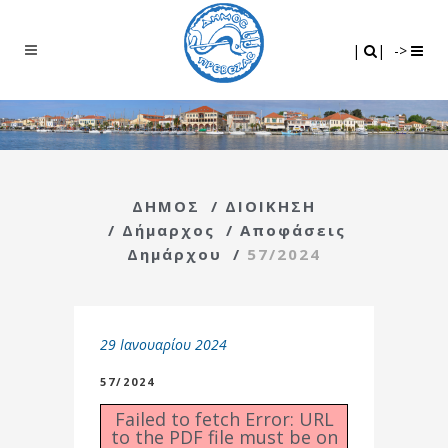
Search
|
|
|
|
->
ΔΗΜΟΣ
/
ΔΙΟΙΚΗΣΗ
/
Δήμαρχος
/
Αποφάσεις
Δημάρχου
/
57/2024
29 Ιανουαρίου 2024
57/2024
Failed to fetch Error: URL
to the PDF file must be on