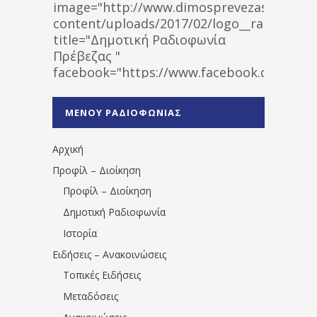
image="http://www.dimosprevezas.gr/wp-
content/uploads/2017/02/logo__radiofonias
title="Δημοτική Ραδιοφωνία
Πρέβεζας "
facebook="https://www.facebook.co
%CE%A1%CE%B1%CE%B4%CE%B9%CE%BF%
%CE%A0%CF%81%CE%AD%CE%B2%CE%B5%
ΜΕΝΟΥ ΡΑΔΙΟΦΩΝΙΑΣ
1531194763766854/" artist="" ]
Αρχική
Προφίλ – Διοίκηση
Προφίλ – Διοίκηση
Δημοτική Ραδιοφωνία
Ιστορία
Ειδήσεις – Ανακοινώσεις
Τοπικές Ειδήσεις
Μεταδόσεις