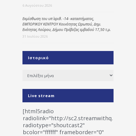
6 Αυγούστου 2026
Εκμίσθωση του υπ΄ αριθ. -14- καταστήματος,
ΕΜΠΟΡΙΚΟΥ ΚΕΝΤΡΟΥ Κοινότητας Ωρωπού, Δημ.
Ενότητας Λούρου, Δήμου Πρέβεζας εμβαδού 17,50 τ.μ.
31 Ιουλίου 2026
Ιστορικό
Ιστορικό
Live stream
[html5radio
radiolink="http://sc2.streamwithq.com:802
radiotype="shoutcast2"
bcolor="ffffff" frameborder="0"