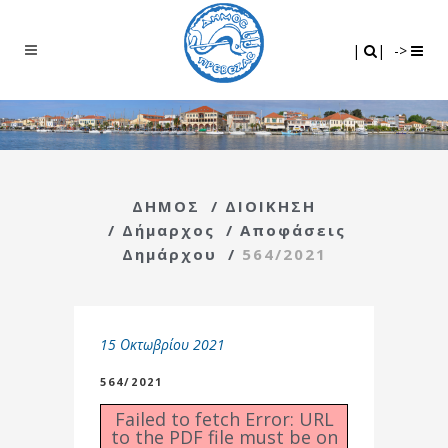
Search
|
|
|
|
->
ΔΗΜΟΣ
/
ΔΙΟΙΚΗΣΗ
/
Δήμαρχος
/
Αποφάσεις
Δημάρχου
/
564/2021
15 Οκτωβρίου 2021
564/2021
Failed to fetch Error: URL
to the PDF file must be on