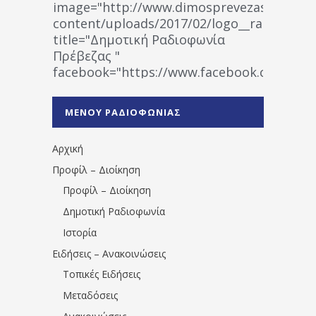
image="http://www.dimosprevezas.gr/wp-
content/uploads/2017/02/logo__radiofonias
title="Δημοτική Ραδιοφωνία
Πρέβεζας "
facebook="https://www.facebook.co
%CE%A1%CE%B1%CE%B4%CE%B9%CE%BF%
%CE%A0%CF%81%CE%AD%CE%B2%CE%B5%
ΜΕΝΟΥ ΡΑΔΙΟΦΩΝΙΑΣ
1531194763766854/" artist="" ]
Αρχική
Προφίλ – Διοίκηση
Προφίλ – Διοίκηση
Δημοτική Ραδιοφωνία
Ιστορία
Ειδήσεις – Ανακοινώσεις
Τοπικές Ειδήσεις
Μεταδόσεις