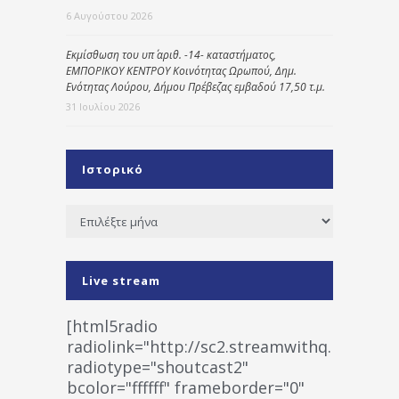
6 Αυγούστου 2026
Εκμίσθωση του υπ΄ αριθ. -14- καταστήματος,
ΕΜΠΟΡΙΚΟΥ ΚΕΝΤΡΟΥ Κοινότητας Ωρωπού, Δημ.
Ενότητας Λούρου, Δήμου Πρέβεζας εμβαδού 17,50 τ.μ.
31 Ιουλίου 2026
Ιστορικό
Ιστορικό
Live stream
[html5radio
radiolink="http://sc2.streamwithq.com:802
radiotype="shoutcast2"
bcolor="ffffff" frameborder="0"