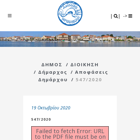
Search
|
|
|
|
->
ΔΗΜΟΣ
/
ΔΙΟΙΚΗΣΗ
/
Δήμαρχος
/
Αποφάσεις
Δημάρχου
/
547/2020
19 Οκτωβρίου 2020
547/2020
Failed to fetch Error: URL
to the PDF file must be on