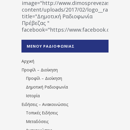
image="http://www.dimosprevezas.gr/wp-
content/uploads/2017/02/logo__radiofonias
title="Δημοτική Ραδιοφωνία
Πρέβεζας "
facebook="https://www.facebook.co
%CE%A1%CE%B1%CE%B4%CE%B9%CE%BF%
%CE%A0%CF%81%CE%AD%CE%B2%CE%B5%
ΜΕΝΟΥ ΡΑΔΙΟΦΩΝΙΑΣ
1531194763766854/" artist="" ]
Αρχική
Προφίλ – Διοίκηση
Προφίλ – Διοίκηση
Δημοτική Ραδιοφωνία
Ιστορία
Ειδήσεις – Ανακοινώσεις
Τοπικές Ειδήσεις
Μεταδόσεις