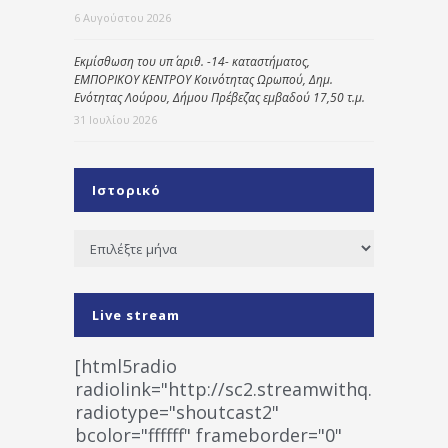
6 Αυγούστου 2026
Εκμίσθωση του υπ΄ αριθ. -14- καταστήματος,
ΕΜΠΟΡΙΚΟΥ ΚΕΝΤΡΟΥ Κοινότητας Ωρωπού, Δημ.
Ενότητας Λούρου, Δήμου Πρέβεζας εμβαδού 17,50 τ.μ.
31 Ιουλίου 2026
Ιστορικό
Ιστορικό
Live stream
[html5radio
radiolink="http://sc2.streamwithq.com:802
radiotype="shoutcast2"
bcolor="ffffff" frameborder="0"