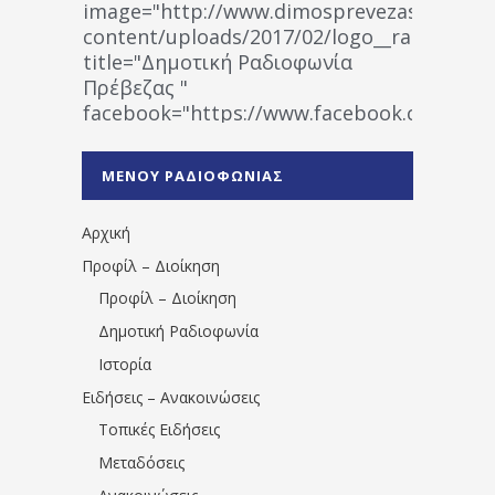
image="http://www.dimosprevezas.gr/wp-
content/uploads/2017/02/logo__radiofonias
title="Δημοτική Ραδιοφωνία
Πρέβεζας "
facebook="https://www.facebook.co
%CE%A1%CE%B1%CE%B4%CE%B9%CE%BF%
%CE%A0%CF%81%CE%AD%CE%B2%CE%B5%
ΜΕΝΟΥ ΡΑΔΙΟΦΩΝΙΑΣ
1531194763766854/" artist="" ]
Αρχική
Προφίλ – Διοίκηση
Προφίλ – Διοίκηση
Δημοτική Ραδιοφωνία
Ιστορία
Ειδήσεις – Ανακοινώσεις
Τοπικές Ειδήσεις
Μεταδόσεις