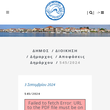
Search
|
|
|
|
->
ΔΗΜΟΣ
/
ΔΙΟΙΚΗΣΗ
/
Δήμαρχος
/
Αποφάσεις
Δημάρχου
/
545/2024
3 Σεπτεμβρίου 2024
545/2024
Failed to fetch Error: URL
to the PDF file must be on