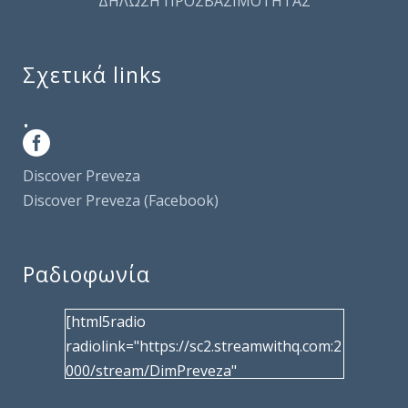
ΔΗΛΩΣΗ ΠΡΟΣΒΑΣΙΜΟΤΗΤΑΣ
Σχετικά links
.
Discover Preveza
Discover Preveza (Facebook)
Ραδιοφωνία
[html5radio
radiolink="https://sc2.streamwithq.com:2
000/stream/DimPreveza"
radiotype="shoutcast2" bcolor="40566d"