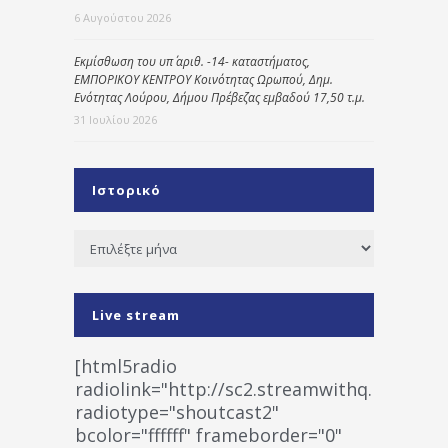
6 Αυγούστου 2026
Εκμίσθωση του υπ΄ αριθ. -14- καταστήματος,
ΕΜΠΟΡΙΚΟΥ ΚΕΝΤΡΟΥ Κοινότητας Ωρωπού, Δημ.
Ενότητας Λούρου, Δήμου Πρέβεζας εμβαδού 17,50 τ.μ.
31 Ιουλίου 2026
Ιστορικό
Ιστορικό
Live stream
[html5radio
radiolink="http://sc2.streamwithq.com:802
radiotype="shoutcast2"
bcolor="ffffff" frameborder="0"