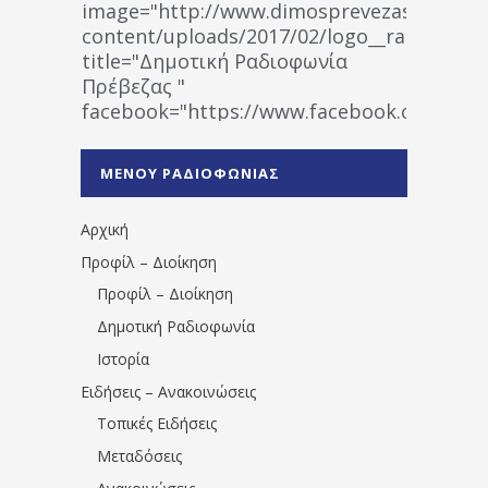
image="http://www.dimosprevezas.gr/wp-
content/uploads/2017/02/logo__radiofonias
title="Δημοτική Ραδιοφωνία
Πρέβεζας "
facebook="https://www.facebook.co
%CE%A1%CE%B1%CE%B4%CE%B9%CE%BF%
%CE%A0%CF%81%CE%AD%CE%B2%CE%B5%
ΜΕΝΟΥ ΡΑΔΙΟΦΩΝΙΑΣ
1531194763766854/" artist="" ]
Αρχική
Προφίλ – Διοίκηση
Προφίλ – Διοίκηση
Δημοτική Ραδιοφωνία
Ιστορία
Ειδήσεις – Ανακοινώσεις
Τοπικές Ειδήσεις
Μεταδόσεις