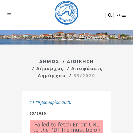
Search
|
|
|
|
->
ΔΗΜΟΣ
/
ΔΙΟΙΚΗΣΗ
/
Δήμαρχος
/
Αποφάσεις
Δημάρχου
/
53/2020
11 Φεβρουαρίου 2020
53/2020
Failed to fetch Error: URL
to the PDF file must be on