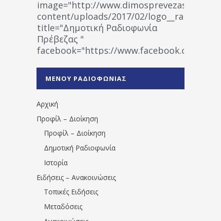
image="http://www.dimosprevezas.gr/wp-
content/uploads/2017/02/logo__radiofonias
title="Δημοτική Ραδιοφωνία
Πρέβεζας "
facebook="https://www.facebook.co
%CE%A1%CE%B1%CE%B4%CE%B9%CE%BF%
%CE%A0%CF%81%CE%AD%CE%B2%CE%B5%
ΜΕΝΟΥ ΡΑΔΙΟΦΩΝΙΑΣ
1531194763766854/" artist="" ]
Αρχική
Προφίλ – Διοίκηση
Προφίλ – Διοίκηση
Δημοτική Ραδιοφωνία
Ιστορία
Ειδήσεις – Ανακοινώσεις
Τοπικές Ειδήσεις
Μεταδόσεις