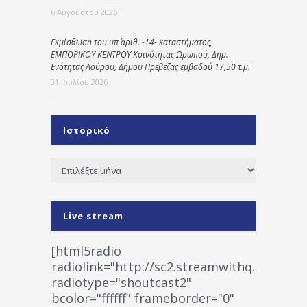
6 Αυγούστου 2026
Εκμίσθωση του υπ΄ αριθ. -14- καταστήματος,
ΕΜΠΟΡΙΚΟΥ ΚΕΝΤΡΟΥ Κοινότητας Ωρωπού, Δημ.
Ενότητας Λούρου, Δήμου Πρέβεζας εμβαδού 17,50 τ.μ.
31 Ιουλίου 2026
Ιστορικό
Ιστορικό
Live stream
[html5radio
radiolink="http://sc2.streamwithq.com:802
radiotype="shoutcast2"
bcolor="ffffff" frameborder="0"