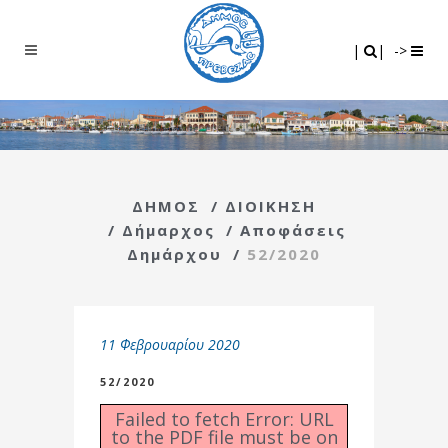
Search
|
|
|
|
->
ΔΗΜΟΣ
/
ΔΙΟΙΚΗΣΗ
/
Δήμαρχος
/
Αποφάσεις
Δημάρχου
/
52/2020
11 Φεβρουαρίου 2020
52/2020
Failed to fetch Error: URL
to the PDF file must be on