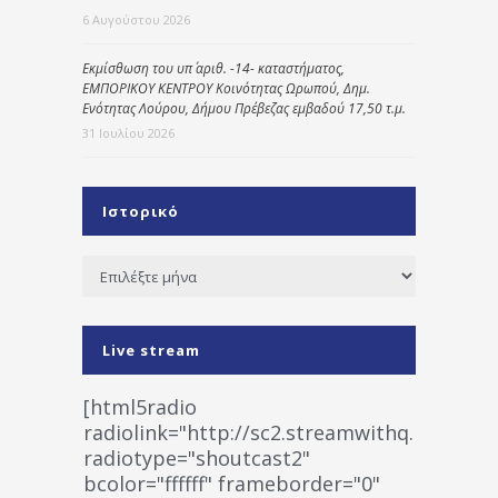
6 Αυγούστου 2026
Εκμίσθωση του υπ΄ αριθ. -14- καταστήματος,
ΕΜΠΟΡΙΚΟΥ ΚΕΝΤΡΟΥ Κοινότητας Ωρωπού, Δημ.
Ενότητας Λούρου, Δήμου Πρέβεζας εμβαδού 17,50 τ.μ.
31 Ιουλίου 2026
Ιστορικό
Ιστορικό
Live stream
[html5radio
radiolink="http://sc2.streamwithq.com:802
radiotype="shoutcast2"
bcolor="ffffff" frameborder="0"