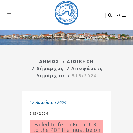
Search
|
|
|
|
->
ΔΗΜΟΣ
/
ΔΙΟΙΚΗΣΗ
/
Δήμαρχος
/
Αποφάσεις
Δημάρχου
/
515/2024
12 Αυγούστου 2024
515/2024
Failed to fetch Error: URL
to the PDF file must be on