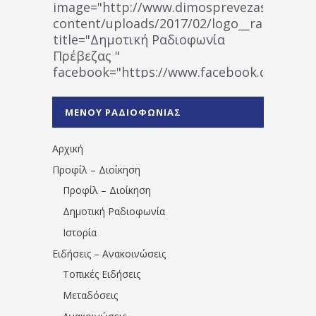
image="http://www.dimosprevezas.gr/wp-
content/uploads/2017/02/logo__radiofonias
title="Δημοτική Ραδιοφωνία
Πρέβεζας "
facebook="https://www.facebook.co
%CE%A1%CE%B1%CE%B4%CE%B9%CE%BF%
%CE%A0%CF%81%CE%AD%CE%B2%CE%B5%
ΜΕΝΟΥ ΡΑΔΙΟΦΩΝΙΑΣ
1531194763766854/" artist="" ]
Αρχική
Προφίλ – Διοίκηση
Προφίλ – Διοίκηση
Δημοτική Ραδιοφωνία
Ιστορία
Ειδήσεις – Ανακοινώσεις
Τοπικές Ειδήσεις
Μεταδόσεις