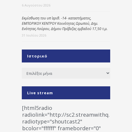
6 Αυγούστου 2026
Εκμίσθωση του υπ΄ αριθ. -14- καταστήματος,
ΕΜΠΟΡΙΚΟΥ ΚΕΝΤΡΟΥ Κοινότητας Ωρωπού, Δημ.
Ενότητας Λούρου, Δήμου Πρέβεζας εμβαδού 17,50 τ.μ.
31 Ιουλίου 2026
Ιστορικό
Ιστορικό
Live stream
[html5radio
radiolink="http://sc2.streamwithq.com:802
radiotype="shoutcast2"
bcolor="ffffff" frameborder="0"