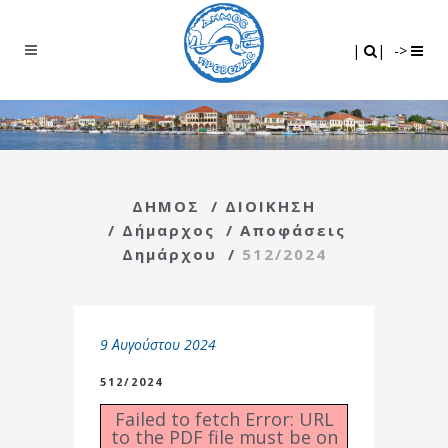
Search
|
|
|
|
->
ΔΗΜΟΣ
/
ΔΙΟΙΚΗΣΗ
/
Δήμαρχος
/
Αποφάσεις
Δημάρχου
/
512/2024
9 Αυγούστου 2024
512/2024
Failed to fetch Error: URL
to the PDF file must be on