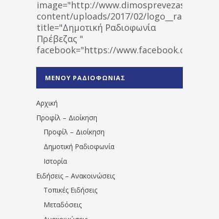
image="http://www.dimosprevezas.gr/wp-
content/uploads/2017/02/logo__radiofonias
title="Δημοτική Ραδιοφωνία
Πρέβεζας "
facebook="https://www.facebook.co
%CE%A1%CE%B1%CE%B4%CE%B9%CE%BF%
%CE%A0%CF%81%CE%AD%CE%B2%CE%B5%
ΜΕΝΟΥ ΡΑΔΙΟΦΩΝΙΑΣ
1531194763766854/" artist="" ]
Αρχική
Προφίλ – Διοίκηση
Προφίλ – Διοίκηση
Δημοτική Ραδιοφωνία
Ιστορία
Ειδήσεις – Ανακοινώσεις
Τοπικές Ειδήσεις
Μεταδόσεις