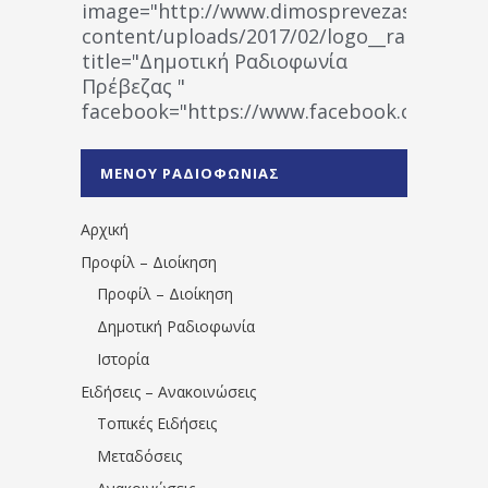
image="http://www.dimosprevezas.gr/wp-
content/uploads/2017/02/logo__radiofonias
title="Δημοτική Ραδιοφωνία
Πρέβεζας "
facebook="https://www.facebook.co
%CE%A1%CE%B1%CE%B4%CE%B9%CE%BF%
%CE%A0%CF%81%CE%AD%CE%B2%CE%B5%
ΜΕΝΟΥ ΡΑΔΙΟΦΩΝΙΑΣ
1531194763766854/" artist="" ]
Αρχική
Προφίλ – Διοίκηση
Προφίλ – Διοίκηση
Δημοτική Ραδιοφωνία
Ιστορία
Ειδήσεις – Ανακοινώσεις
Τοπικές Ειδήσεις
Μεταδόσεις