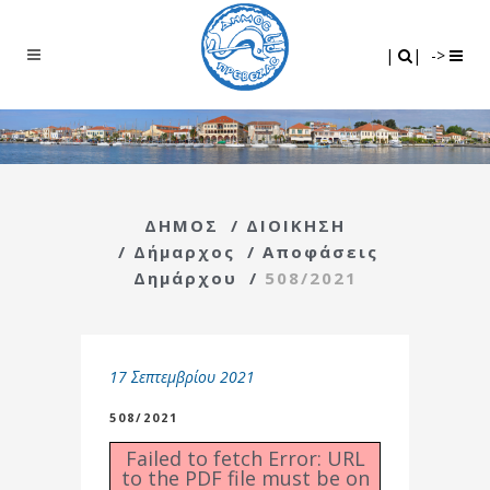
Search
|
|
|
|
->
ΔΗΜΟΣ
/
ΔΙΟΙΚΗΣΗ
/
Δήμαρχος
/
Αποφάσεις
Δημάρχου
/
508/2021
17 Σεπτεμβρίου 2021
508/2021
Failed to fetch Error: URL
to the PDF file must be on