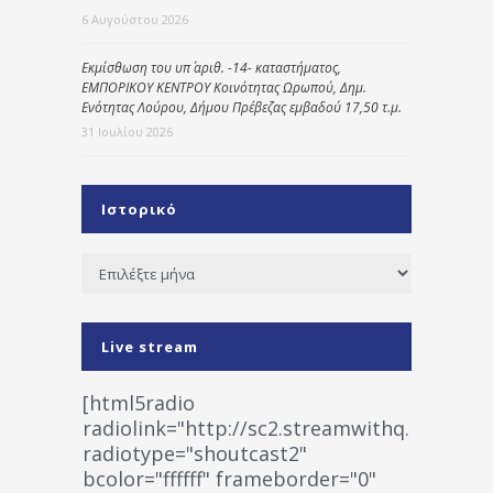
6 Αυγούστου 2026
Εκμίσθωση του υπ΄ αριθ. -14- καταστήματος,
ΕΜΠΟΡΙΚΟΥ ΚΕΝΤΡΟΥ Κοινότητας Ωρωπού, Δημ.
Ενότητας Λούρου, Δήμου Πρέβεζας εμβαδού 17,50 τ.μ.
31 Ιουλίου 2026
Ιστορικό
Ιστορικό
Live stream
[html5radio
radiolink="http://sc2.streamwithq.com:802
radiotype="shoutcast2"
bcolor="ffffff" frameborder="0"