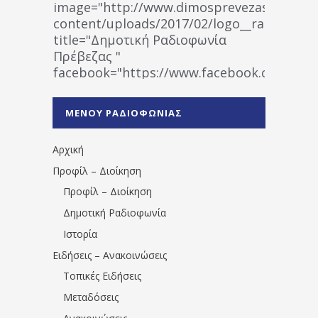
image="http://www.dimosprevezas.gr/wp-
content/uploads/2017/02/logo__radiofonias
title="Δημοτική Ραδιοφωνία
Πρέβεζας "
facebook="https://www.facebook.co
%CE%A1%CE%B1%CE%B4%CE%B9%CE%BF%
%CE%A0%CF%81%CE%AD%CE%B2%CE%B5%
ΜΕΝΟΥ ΡΑΔΙΟΦΩΝΙΑΣ
1531194763766854/" artist="" ]
Αρχική
Προφίλ – Διοίκηση
Προφίλ – Διοίκηση
Δημοτική Ραδιοφωνία
Ιστορία
Ειδήσεις – Ανακοινώσεις
Τοπικές Ειδήσεις
Μεταδόσεις