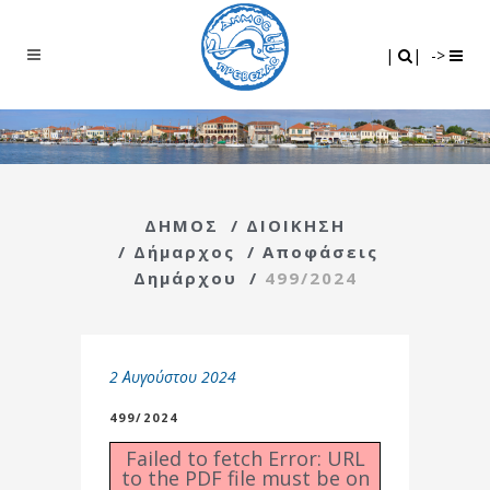
Search
|
|
|
|
->
ΔΗΜΟΣ
/
ΔΙΟΙΚΗΣΗ
/
Δήμαρχος
/
Αποφάσεις
Δημάρχου
/
499/2024
2 Αυγούστου 2024
499/2024
Failed to fetch Error: URL
to the PDF file must be on