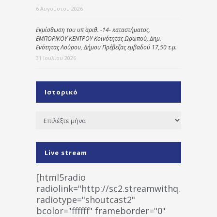
6 Αυγούστου 2026
Εκμίσθωση του υπ΄ αριθ. -14- καταστήματος,
ΕΜΠΟΡΙΚΟΥ ΚΕΝΤΡΟΥ Κοινότητας Ωρωπού, Δημ.
Ενότητας Λούρου, Δήμου Πρέβεζας εμβαδού 17,50 τ.μ.
31 Ιουλίου 2026
Ιστορικό
Ιστορικό
Live stream
[html5radio
radiolink="http://sc2.streamwithq.com:802
radiotype="shoutcast2"
bcolor="ffffff" frameborder="0"