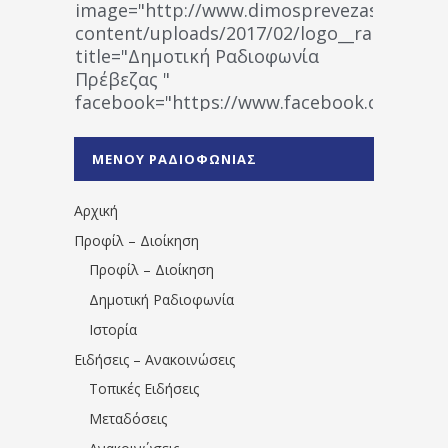
image="http://www.dimosprevezas.gr/wp-
content/uploads/2017/02/logo__radiofonias
title="Δημοτική Ραδιοφωνία
Πρέβεζας "
facebook="https://www.facebook.co
%CE%A1%CE%B1%CE%B4%CE%B9%CE%BF%
%CE%A0%CF%81%CE%AD%CE%B2%CE%B5%
ΜΕΝΟΥ ΡΑΔΙΟΦΩΝΙΑΣ
1531194763766854/" artist="" ]
Αρχική
Προφίλ – Διοίκηση
Προφίλ – Διοίκηση
Δημοτική Ραδιοφωνία
Ιστορία
Ειδήσεις – Ανακοινώσεις
Τοπικές Ειδήσεις
Μεταδόσεις