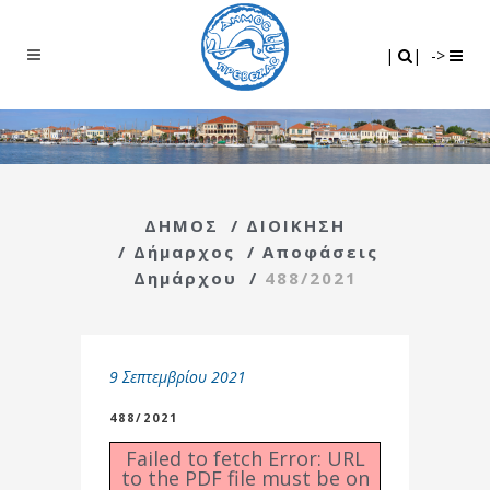
Search
|
|
|
|
->
ΔΗΜΟΣ
/
ΔΙΟΙΚΗΣΗ
/
Δήμαρχος
/
Αποφάσεις
Δημάρχου
/
488/2021
9 Σεπτεμβρίου 2021
488/2021
Failed to fetch Error: URL
to the PDF file must be on