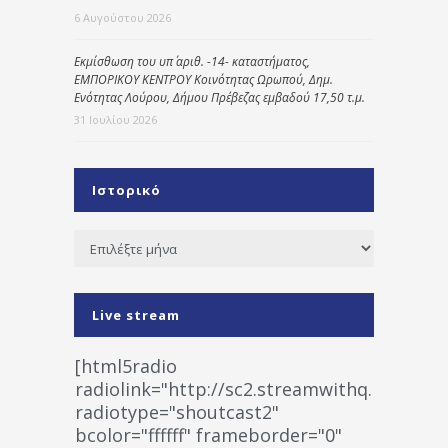
6 Αυγούστου 2026
Εκμίσθωση του υπ΄ αριθ. -14- καταστήματος,
ΕΜΠΟΡΙΚΟΥ ΚΕΝΤΡΟΥ Κοινότητας Ωρωπού, Δημ.
Ενότητας Λούρου, Δήμου Πρέβεζας εμβαδού 17,50 τ.μ.
31 Ιουλίου 2026
Ιστορικό
Ιστορικό
Live stream
[html5radio
radiolink="http://sc2.streamwithq.com:802
radiotype="shoutcast2"
bcolor="ffffff" frameborder="0"