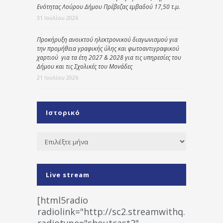
Ενότητας Λούρου Δήμου Πρέβεζας εμβαδού 17,50 τ.μ.
31 Ιουλίου 2026
Προκήρυξη ανοικτού ηλεκτρονικού διαγωνισμού για
την προμήθεια γραφικής ύλης και φωτοαντιγραφικού
χαρτιού για τα έτη 2027 & 2028 για τις υπηρεσίες του
Δήμου και τις Σχολικές του Μονάδες
21 Ιουλίου 2026
Ιστορικό
Ιστορικό
Live stream
[html5radio
radiolink="http://sc2.streamwithq.com:802
radiotype="shoutcast2"