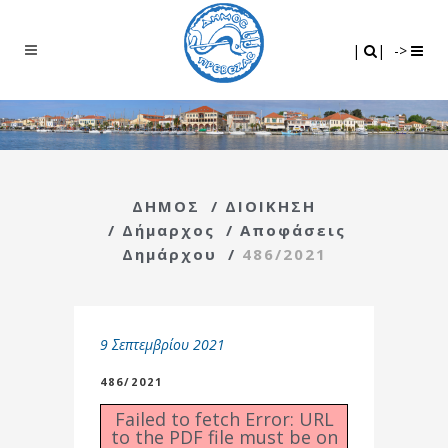
Search
|
|
|
|
->
ΔΗΜΟΣ
/
ΔΙΟΙΚΗΣΗ
/
Δήμαρχος
/
Αποφάσεις
Δημάρχου
/
486/2021
9 Σεπτεμβρίου 2021
486/2021
Failed to fetch Error: URL
to the PDF file must be on