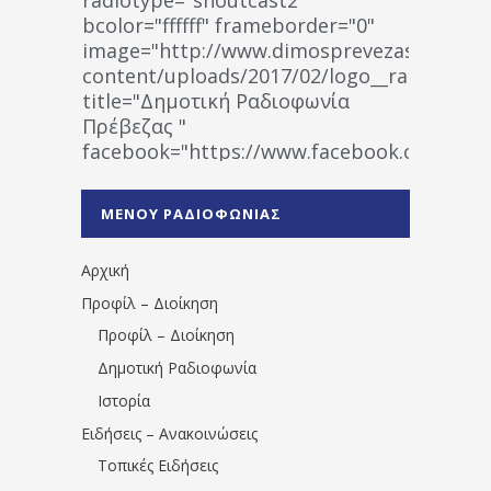
bcolor="ffffff" frameborder="0"
image="http://www.dimosprevezas.gr/wp-
content/uploads/2017/02/logo__radiofonias
title="Δημοτική Ραδιοφωνία
Πρέβεζας "
facebook="https://www.facebook.co
%CE%A1%CE%B1%CE%B4%CE%B9%CE%BF%
%CE%A0%CF%81%CE%AD%CE%B2%CE%B5%
ΜΕΝΟΥ ΡΑΔΙΟΦΩΝΙΑΣ
1531194763766854/" artist="" ]
Αρχική
Προφίλ – Διοίκηση
Προφίλ – Διοίκηση
Δημοτική Ραδιοφωνία
Ιστορία
Ειδήσεις – Ανακοινώσεις
Τοπικές Ειδήσεις