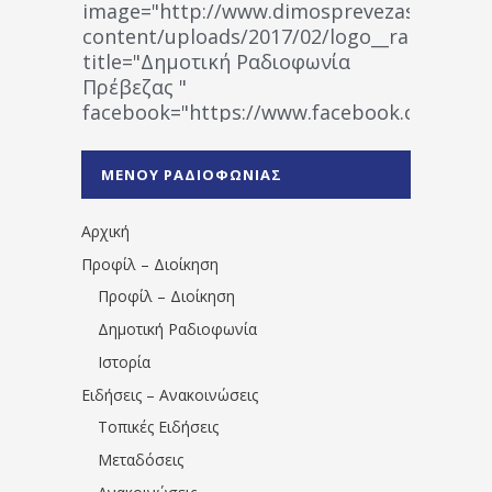
image="http://www.dimosprevezas.gr/wp-
content/uploads/2017/02/logo__radiofonias
title="Δημοτική Ραδιοφωνία
Πρέβεζας "
facebook="https://www.facebook.co
%CE%A1%CE%B1%CE%B4%CE%B9%CE%BF%
%CE%A0%CF%81%CE%AD%CE%B2%CE%B5%
ΜΕΝΟΥ ΡΑΔΙΟΦΩΝΙΑΣ
1531194763766854/" artist="" ]
Αρχική
Προφίλ – Διοίκηση
Προφίλ – Διοίκηση
Δημοτική Ραδιοφωνία
Ιστορία
Ειδήσεις – Ανακοινώσεις
Τοπικές Ειδήσεις
Μεταδόσεις