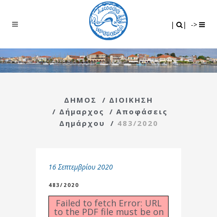
Search
|
|
|
|
->
ΔΗΜΟΣ
/
ΔΙΟΙΚΗΣΗ
/
Δήμαρχος
/
Αποφάσεις
Δημάρχου
/
483/2020
16 Σεπτεμβρίου 2020
483/2020
Failed to fetch Error: URL
to the PDF file must be on