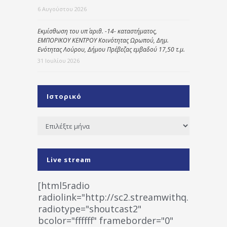
6 Αυγούστου 2026
Εκμίσθωση του υπ΄ αριθ. -14- καταστήματος,
ΕΜΠΟΡΙΚΟΥ ΚΕΝΤΡΟΥ Κοινότητας Ωρωπού, Δημ.
Ενότητας Λούρου, Δήμου Πρέβεζας εμβαδού 17,50 τ.μ.
31 Ιουλίου 2026
Ιστορικό
Ιστορικό
Live stream
[html5radio
radiolink="http://sc2.streamwithq.com:802
radiotype="shoutcast2"
bcolor="ffffff" frameborder="0"