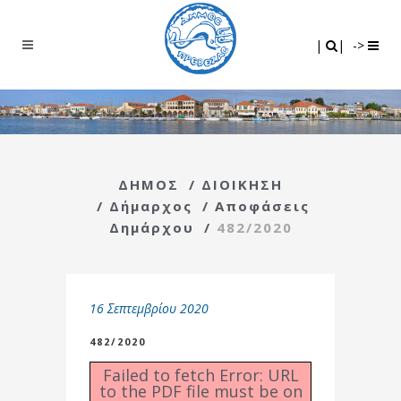
Search
|
|
|
|
->
ΔΗΜΟΣ
/
ΔΙΟΙΚΗΣΗ
/
Δήμαρχος
/
Αποφάσεις
Δημάρχου
/
482/2020
16 Σεπτεμβρίου 2020
482/2020
Failed to fetch Error: URL
to the PDF file must be on