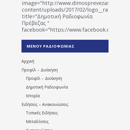
image="http://www.dimosprevezas.gr/wp-
content/uploads/2017/02/logo__radiofonias
title="Δημοτική Ραδιοφωνία
Πρέβεζας "
facebook="https://www.facebook.co
%CE%A1%CE%B1%CE%B4%CE%B9%CE%BF%
%CE%A0%CF%81%CE%AD%CE%B2%CE%B5%
ΜΕΝΟΥ ΡΑΔΙΟΦΩΝΙΑΣ
1531194763766854/" artist="" ]
Αρχική
Προφίλ – Διοίκηση
Προφίλ – Διοίκηση
Δημοτική Ραδιοφωνία
Ιστορία
Ειδήσεις – Ανακοινώσεις
Τοπικές Ειδήσεις
Μεταδόσεις