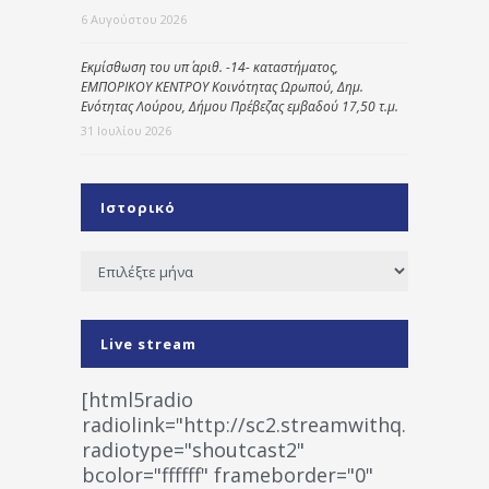
6 Αυγούστου 2026
Εκμίσθωση του υπ΄ αριθ. -14- καταστήματος,
ΕΜΠΟΡΙΚΟΥ ΚΕΝΤΡΟΥ Κοινότητας Ωρωπού, Δημ.
Ενότητας Λούρου, Δήμου Πρέβεζας εμβαδού 17,50 τ.μ.
31 Ιουλίου 2026
Ιστορικό
Ιστορικό
Live stream
[html5radio
radiolink="http://sc2.streamwithq.com:802
radiotype="shoutcast2"
bcolor="ffffff" frameborder="0"