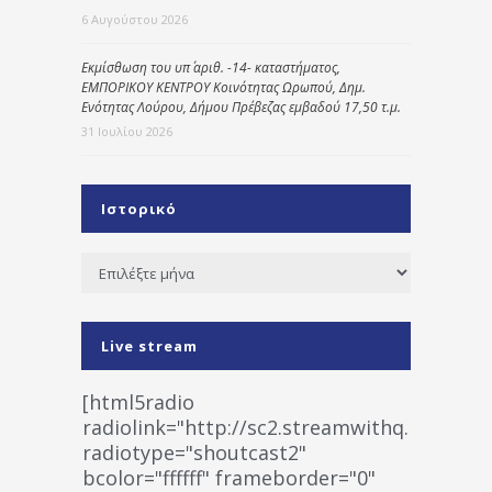
6 Αυγούστου 2026
Εκμίσθωση του υπ΄ αριθ. -14- καταστήματος,
ΕΜΠΟΡΙΚΟΥ ΚΕΝΤΡΟΥ Κοινότητας Ωρωπού, Δημ.
Ενότητας Λούρου, Δήμου Πρέβεζας εμβαδού 17,50 τ.μ.
31 Ιουλίου 2026
Ιστορικό
Ιστορικό
Live stream
[html5radio
radiolink="http://sc2.streamwithq.com:802
radiotype="shoutcast2"
bcolor="ffffff" frameborder="0"