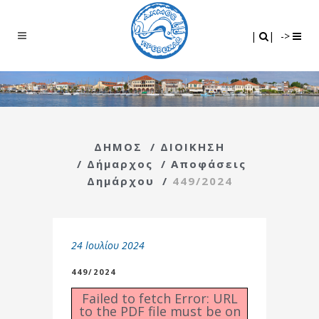
Search
|
|
|
|
->
ΔΗΜΟΣ
/
ΔΙΟΙΚΗΣΗ
/
Δήμαρχος
/
Αποφάσεις
Δημάρχου
/
449/2024
24 Ιουλίου 2024
449/2024
Failed to fetch Error: URL
to the PDF file must be on