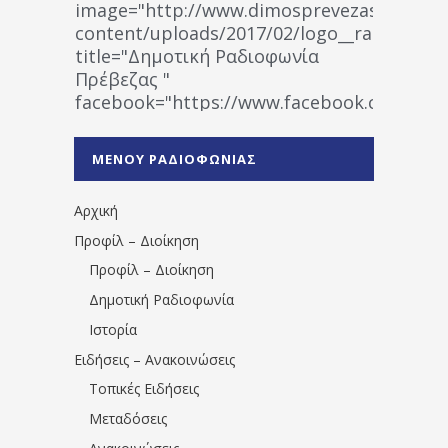
image="http://www.dimosprevezas.gr/wp-
content/uploads/2017/02/logo__radiofonias
title="Δημοτική Ραδιοφωνία
Πρέβεζας "
facebook="https://www.facebook.co
%CE%A1%CE%B1%CE%B4%CE%B9%CE%BF%
%CE%A0%CF%81%CE%AD%CE%B2%CE%B5%
ΜΕΝΟΥ ΡΑΔΙΟΦΩΝΙΑΣ
1531194763766854/" artist="" ]
Αρχική
Προφίλ – Διοίκηση
Προφίλ – Διοίκηση
Δημοτική Ραδιοφωνία
Ιστορία
Ειδήσεις – Ανακοινώσεις
Τοπικές Ειδήσεις
Μεταδόσεις