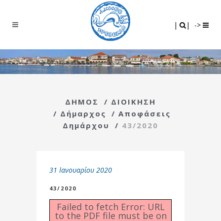
Search
|
|
|
|
->
ΔΗΜΟΣ
/
ΔΙΟΙΚΗΣΗ
/
Δήμαρχος
/
Αποφάσεις
Δημάρχου
/
43/2020
31 Ιανουαρίου 2020
43/2020
Failed to fetch Error: URL
to the PDF file must be on