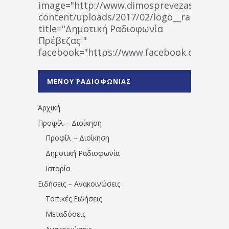
image="http://www.dimosprevezas.gr/wp-
content/uploads/2017/02/logo__radiofonias
title="Δημοτική Ραδιοφωνία
Πρέβεζας "
facebook="https://www.facebook.co
%CE%A1%CE%B1%CE%B4%CE%B9%CE%BF%
%CE%A0%CF%81%CE%AD%CE%B2%CE%B5%
ΜΕΝΟΥ ΡΑΔΙΟΦΩΝΙΑΣ
1531194763766854/" artist="" ]
Αρχική
Προφίλ – Διοίκηση
Προφίλ – Διοίκηση
Δημοτική Ραδιοφωνία
Ιστορία
Ειδήσεις – Ανακοινώσεις
Τοπικές Ειδήσεις
Μεταδόσεις