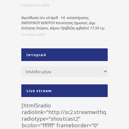
6 Αυγούστου 2026
Εκμίσθωση του υπ΄ αριθ. -14- καταστήματος,
ΕΜΠΟΡΙΚΟΥ ΚΕΝΤΡΟΥ Κοινότητας Ωρωπού, Δημ.
Ενότητας Λούρου, Δήμου Πρέβεζας εμβαδού 17,50 τ.μ.
31 Ιουλίου 2026
Ιστορικό
Ιστορικό
Live stream
[html5radio
radiolink="http://sc2.streamwithq.com:802
radiotype="shoutcast2"
bcolor="ffffff" frameborder="0"