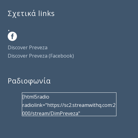
Σχετικά links
.
Discover Preveza
Discover Preveza (Facebook)
Ραδιοφωνία
[html5radio
radiolink="https://sc2.streamwithq.com:2
000/stream/DimPreveza"
radiotype="shoutcast2" bcolor="40566d"
frameborder="0" image="/wp-