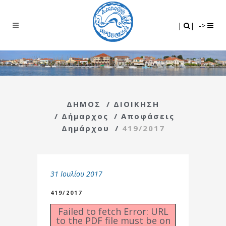
Search
|
|
|
|
->
ΔΗΜΟΣ
/
ΔΙΟΙΚΗΣΗ
/
Δήμαρχος
/
Αποφάσεις
Δημάρχου
/
419/2017
31 Ιουλίου 2017
419/2017
Failed to fetch Error: URL
to the PDF file must be on