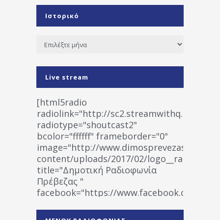
Ιστορικό
Ιστορικό
Live stream
[html5radio
radiolink="http://sc2.streamwithq.com:802
radiotype="shoutcast2"
bcolor="ffffff" frameborder="0"
image="http://www.dimosprevezas.gr/wp-
content/uploads/2017/02/logo__radiofonias
title="Δημοτική Ραδιοφωνία
Πρέβεζας "
facebook="https://www.facebook.co
%CE%A1%CE%B1%CE%B4%CE%B9%CE%BF%
%CE%A0%CF%81%CE%AD%CE%B2%CE%B5%