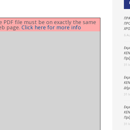
Καθαριότητα και
περιβάλλον
Δημοτική
ΠΡΑ
he PDF file must be on exactly the same
αστυνομία
ΠΡΟ
eb page.
Click here for more info
ΧΡΟ
Γραφείο εσόδων
6 Α
Παιδικοί σταθμοί
Εκμ
ΚΕΝ
Πολιτική
Πρέ
προστασία
31 
Εκμ
ΚΕΝ
Δήμ
31 
Εκμ
ΚΕΝ
Πρέ
31 