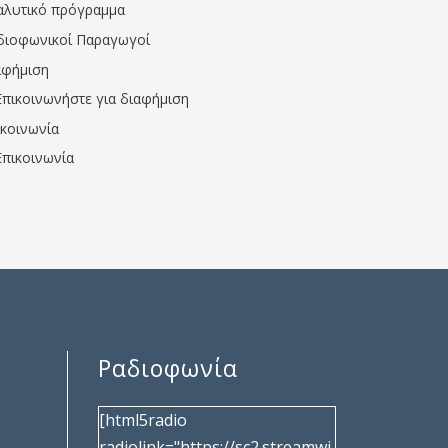
αλυτικό πρόγραμμα
διοφωνικοί Παραγωγοί
αφήμιση
Επικοινωνήστε για διαφήμιση
ικοινωνία
Επικοινωνία
Ραδιοφωνία
[html5radio
radiolink="https://sc2.streamwi