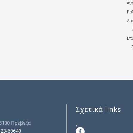
Αν
Ρα
Δι
Επ
Σχετικά links
.
48100 Πρέβεζα
823-60640