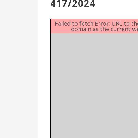
417/2024
Επιτροπή
Δημοτικές
Ενότητες
Failed to fetch Error: URL to t
domain as the current w
Αθλητικές
Υποδομές
Αθλητικές
Εκδηλώσεις