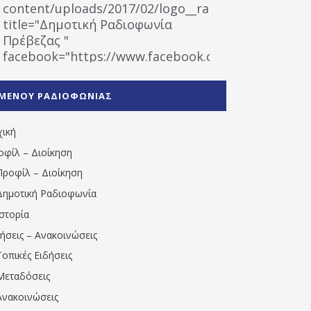
content/uploads/2017/02/logo__radiofonias.jpg"
title="Δημοτική Ραδιοφωνία
Πρέβεζας "
facebook="https://www.facebook.com/%CE%9
%CE%A1%CE%B1%CE%B4%CE%B9%CE%BF%CF%86
%CE%A0%CF%81%CE%AD%CE%B2%CE%B5%CE%B6%
ΜΕΝΟΥ ΡΑΔΙΟΦΩΝΙΑΣ
1531194763766854/" artist="" ]
χική
οφίλ – Διοίκηση
Προφίλ – Διοίκηση
Δημοτική Ραδιοφωνία
Ιστορία
δήσεις – Ανακοινώσεις
Τοπικές Ειδήσεις
Μεταδόσεις
Ανακοινώσεις