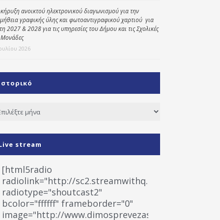
κήρυξη ανοικτού ηλεκτρονικού διαγωνισμού για την
μήθεια γραφικής ύλης και φωτοαντιγραφικού χαρτιού για
έτη 2027 & 2028 για τις υπηρεσίες του Δήμου και τις Σχολικές
 Μονάδες
Ιουλίου 2026
Ιστορικό
τορικό
Live stream
[html5radio
radiolink="http://sc2.streamwithq.com:8028/stream
radiotype="shoutcast2"
bcolor="ffffff" frameborder="0"
image="http://www.dimosprevezas.gr/wp-