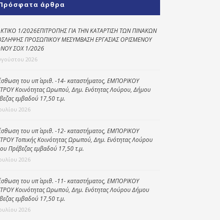
Πρόσφατα άρθρα
Κοινωνικό
παντοπωλείο
ΚΤΙΚΟ 1/2026ΕΠΙΤΡΟΠΗΣ ΓΙΑ ΤΗΝ ΚΑΤΑΡΤΙΣΗ ΤΩΝ ΠΙΝΑΚΩΝ
ΣΛΗΨΗΣ ΠΡΟΣΩΠΙΚΟΥ ΜΕΣΥΜΒΑΣΗ ΕΡΓΑΣΙΑΣ ΟΡΙΣΜΕΝΟΥ
Kοινωνικό
ΝΟΥ ΣΟΧ 1/2026
φαρμακείο
υγούστου 2026
Πρόγραμμα
“Βοήθεια στο σπίτι”
ίσθωση του υπ΄ αριθ. -14- καταστήματος, ΕΜΠΟΡΙΚΟΥ
ΤΡΟΥ Κοινότητας Ωρωπού, Δημ. Ενότητας Λούρου, Δήμου
Κέντρο Ημερήσιας
βεζας εμβαδού 17,50 τ.μ.
Φροντίδας
Ιουλίου 2026
Ηλικιωμένων
(Κ.Η.Φ.Η.) Πρέβεζας
ίσθωση του υπ΄ αριθ. -12- καταστήματος, ΕΜΠΟΡΙΚΟΥ
ΤΡΟΥ Τοπικής Κοινότητας Ωρωπού, Δημ. Ενότητας Λούρου
ου Πρέβεζας εμβαδού 17,50 τ.μ.
Ιουλίου 2026
ίσθωση του υπ΄ αριθ. -11- καταστήματος, ΕΜΠΟΡΙΚΟΥ
ΤΡΟΥ Κοινότητας Ωρωπού, Δημ. Ενότητας Λούρου Δήμου
βεζας εμβαδού 17,50 τ.μ.
Ιουλίου 2026