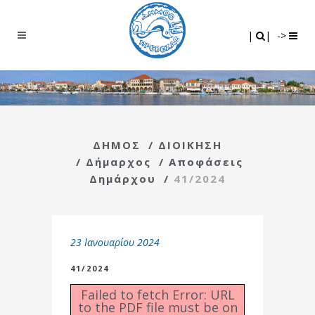
Search
|
|
|
|
->
ΔΗΜΟΣ
/
ΔΙΟΙΚΗΣΗ
/
Δήμαρχος
/
Αποφάσεις
Δημάρχου
/
41/2024
23 Ιανουαρίου 2024
41/2024
Failed to fetch Error: URL
to the PDF file must be on