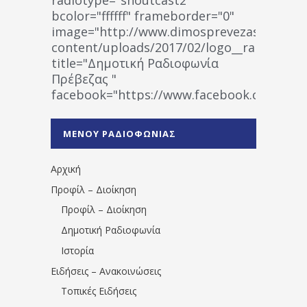
bcolor="ffffff" frameborder="0"
image="http://www.dimosprevezas.gr/wp-
content/uploads/2017/02/logo__radiofonias
title="Δημοτική Ραδιοφωνία
Πρέβεζας "
facebook="https://www.facebook.co
%CE%A1%CE%B1%CE%B4%CE%B9%CE%BF%
%CE%A0%CF%81%CE%AD%CE%B2%CE%B5%
ΜΕΝΟΥ ΡΑΔΙΟΦΩΝΙΑΣ
1531194763766854/" artist="" ]
Αρχική
Προφίλ – Διοίκηση
Προφίλ – Διοίκηση
Δημοτική Ραδιοφωνία
Ιστορία
Ειδήσεις – Ανακοινώσεις
Τοπικές Ειδήσεις