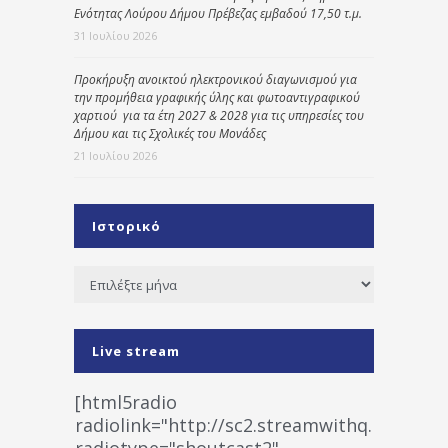
Ενότητας Λούρου Δήμου Πρέβεζας εμβαδού 17,50 τ.μ.
31 Ιουλίου 2026
Προκήρυξη ανοικτού ηλεκτρονικού διαγωνισμού για
την προμήθεια γραφικής ύλης και φωτοαντιγραφικού
χαρτιού για τα έτη 2027 & 2028 για τις υπηρεσίες του
Δήμου και τις Σχολικές του Μονάδες
21 Ιουλίου 2026
Ιστορικό
Ιστορικό
Live stream
[html5radio
radiolink="http://sc2.streamwithq.com:802
radiotype="shoutcast2"