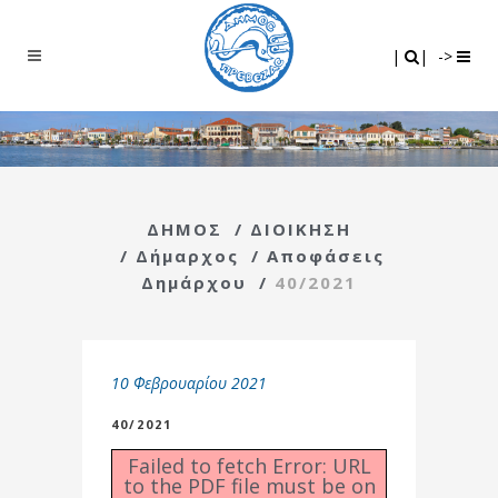
Search
|
|
|
|
->
ΔΗΜΟΣ
/
ΔΙΟΙΚΗΣΗ
/
Δήμαρχος
/
Αποφάσεις
Δημάρχου
/
40/2021
10 Φεβρουαρίου 2021
40/2021
Failed to fetch Error: URL
to the PDF file must be on