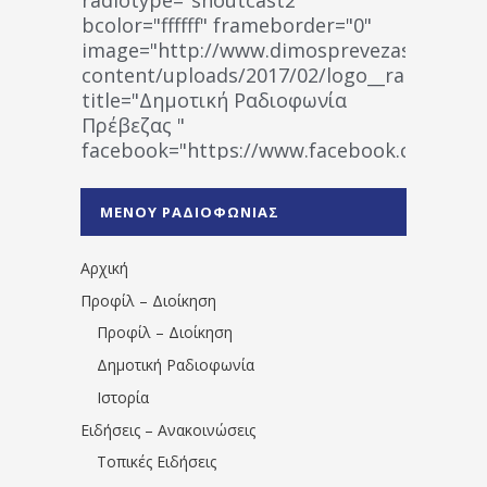
bcolor="ffffff" frameborder="0"
image="http://www.dimosprevezas.gr/wp-
content/uploads/2017/02/logo__radiofonias
title="Δημοτική Ραδιοφωνία
Πρέβεζας "
facebook="https://www.facebook.co
%CE%A1%CE%B1%CE%B4%CE%B9%CE%BF%
%CE%A0%CF%81%CE%AD%CE%B2%CE%B5%
ΜΕΝΟΥ ΡΑΔΙΟΦΩΝΙΑΣ
1531194763766854/" artist="" ]
Αρχική
Προφίλ – Διοίκηση
Προφίλ – Διοίκηση
Δημοτική Ραδιοφωνία
Ιστορία
Ειδήσεις – Ανακοινώσεις
Τοπικές Ειδήσεις