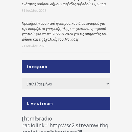
Ενότητας Λούρου Δήμου Πρέβεζας εμβαδού 17,50 τ.μ.
31 Ιουλίου 2026
Προκήρυξη ανοικτού ηλεκτρονικού διαγωνισμού για
την προμήθεια γραφικής ύλης και φωτοαντιγραφικού
χαρτιού για τα έτη 2027 & 2028 για τις υπηρεσίες του
Δήμου και τις Σχολικές του Μονάδες
21 Ιουλίου 2026
Ιστορικό
Ιστορικό
Live stream
[html5radio
radiolink="http://sc2.streamwithq.com:802
radiotype="shoutcast2"