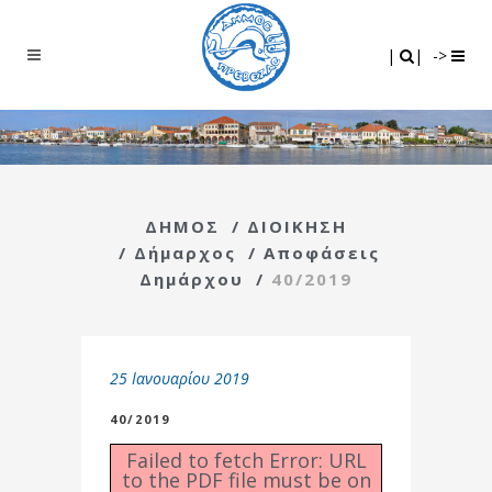
Search
|
|
|
|
->
ΔΗΜΟΣ
/
ΔΙΟΙΚΗΣΗ
/
Δήμαρχος
/
Αποφάσεις
Δημάρχου
/
40/2019
25 Ιανουαρίου 2019
40/2019
Failed to fetch Error: URL
to the PDF file must be on