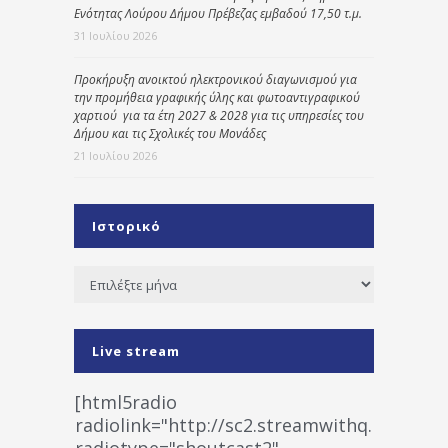
Ενότητας Λούρου Δήμου Πρέβεζας εμβαδού 17,50 τ.μ.
31 Ιουλίου 2026
Προκήρυξη ανοικτού ηλεκτρονικού διαγωνισμού για
την προμήθεια γραφικής ύλης και φωτοαντιγραφικού
χαρτιού για τα έτη 2027 & 2028 για τις υπηρεσίες του
Δήμου και τις Σχολικές του Μονάδες
21 Ιουλίου 2026
Ιστορικό
Ιστορικό
Live stream
[html5radio
radiolink="http://sc2.streamwithq.com:802
radiotype="shoutcast2"