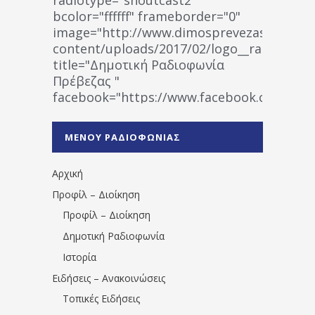
bcolor="ffffff" frameborder="0"
image="http://www.dimosprevezas.gr/wp-
content/uploads/2017/02/logo__radiofonias
title="Δημοτική Ραδιοφωνία
Πρέβεζας "
facebook="https://www.facebook.co
%CE%A1%CE%B1%CE%B4%CE%B9%CE%BF%
%CE%A0%CF%81%CE%AD%CE%B2%CE%B5%
ΜΕΝΟΥ ΡΑΔΙΟΦΩΝΙΑΣ
1531194763766854/" artist="" ]
Αρχική
Προφίλ – Διοίκηση
Προφίλ – Διοίκηση
Δημοτική Ραδιοφωνία
Ιστορία
Ειδήσεις – Ανακοινώσεις
Τοπικές Ειδήσεις