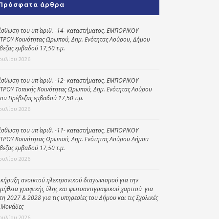
Πρόσφατα άρθρα
Κοινωνικό
παντοπωλείο
ίσθωση του υπ΄ αριθ. -14- καταστήματος, ΕΜΠΟΡΙΚΟΥ
ΤΡΟΥ Κοινότητας Ωρωπού, Δημ. Ενότητας Λούρου, Δήμου
Kοινωνικό
βεζας εμβαδού 17,50 τ.μ.
φαρμακείο
Ιουλίου 2026
Πρόγραμμα
“Βοήθεια στο σπίτι”
ίσθωση του υπ΄ αριθ. -12- καταστήματος, ΕΜΠΟΡΙΚΟΥ
ΤΡΟΥ Τοπικής Κοινότητας Ωρωπού, Δημ. Ενότητας Λούρου
Κέντρο Ημερήσιας
ου Πρέβεζας εμβαδού 17,50 τ.μ.
Φροντίδας
Ιουλίου 2026
Ηλικιωμένων
(Κ.Η.Φ.Η.) Πρέβεζας
ίσθωση του υπ΄ αριθ. -11- καταστήματος, ΕΜΠΟΡΙΚΟΥ
ΤΡΟΥ Κοινότητας Ωρωπού, Δημ. Ενότητας Λούρου Δήμου
βεζας εμβαδού 17,50 τ.μ.
Ιουλίου 2026
κήρυξη ανοικτού ηλεκτρονικού διαγωνισμού για την
μήθεια γραφικής ύλης και φωτοαντιγραφικού χαρτιού για
έτη 2027 & 2028 για τις υπηρεσίες του Δήμου και τις Σχολικές
 Μονάδες
Ιουλίου 2026