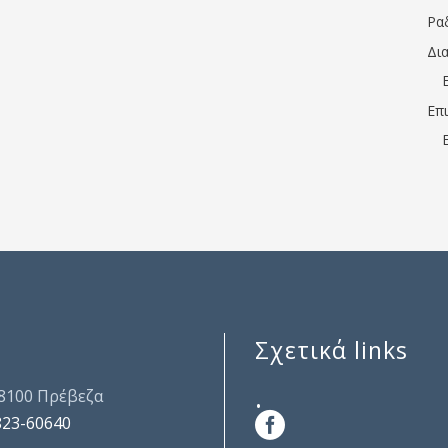
Ρα
Δι
Επ
Σχετικά links
.
48100 Πρέβεζα
823-60640