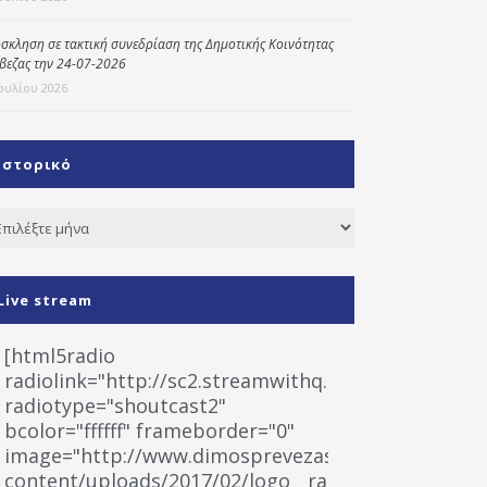
σκληση σε τακτική συνεδρίαση της Δημοτικής Κοινότητας
βεζας την 24-07-2026
Ιουλίου 2026
Ιστορικό
τορικό
Live stream
[html5radio
radiolink="http://sc2.streamwithq.com:8028/stream
radiotype="shoutcast2"
bcolor="ffffff" frameborder="0"
image="http://www.dimosprevezas.gr/wp-
content/uploads/2017/02/logo__radiofonias.jpg"