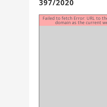
397/2020
Επιτροπή
Δημοτικές
Ενότητες
Failed to fetch Error: URL to t
domain as the current w
Αθλητικές
Υποδομές
Αθλητικές
Εκδηλώσεις