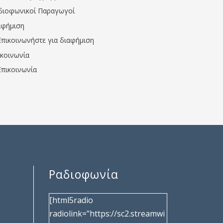
διοφωνικοί Παραγωγοί
αφήμιση
Επικοινωνήστε για διαφήμιση
ικοινωνία
Επικοινωνία
Ραδιοφωνία
[html5radio
radiolink="https://sc2.streamwi