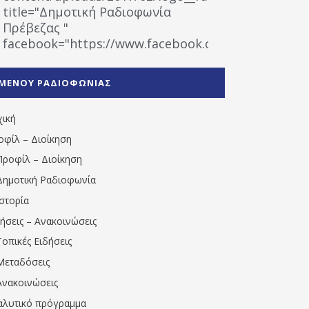
title="Δημοτική Ραδιοφωνία
Πρέβεζας "
facebook="https://www.facebook.com/%CE%9
%CE%A1%CE%B1%CE%B4%CE%B9%CE%BF%CF%86
%CE%A0%CF%81%CE%AD%CE%B2%CE%B5%CE%B6%
ΜΕΝΟΥ ΡΑΔΙΟΦΩΝΙΑΣ
1531194763766854/" artist="" ]
χική
οφίλ – Διοίκηση
Προφίλ – Διοίκηση
Δημοτική Ραδιοφωνία
Ιστορία
δήσεις – Ανακοινώσεις
Τοπικές Ειδήσεις
Μεταδόσεις
Ανακοινώσεις
αλυτικό πρόγραμμα