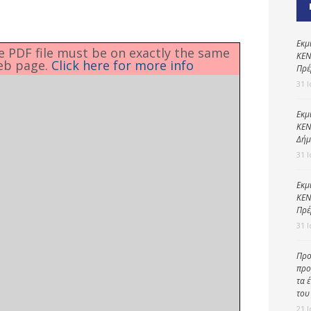
Καθαριότητα και
περιβάλλον
Δημοτική
Εκμ
he PDF file must be on exactly the same
αστυνομία
ΚΕΝ
eb page.
Click here for more info
Πρέ
Γραφείο εσόδων
31 
Παιδικοί σταθμοί
Εκμ
ΚΕΝ
Πολιτική
Δήμ
προστασία
31 
Εκμ
ΚΕΝ
Πρέ
31 
Προ
προ
τα 
του
21 