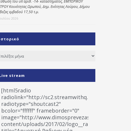
ίσθωση του υπ΄ αριθ. -14- καταστήματος, ΕΜΠΟΡΙΚΟΥ
ΤΡΟΥ Κοινότητας Ωρωπού, Δημ. Ενότητας Λούρου, Δήμου
βεζας εμβαδού 17,50 τ.μ.
Ιουλίου 2026
Ιστορικό
τορικό
Live stream
[html5radio
radiolink="http://sc2.streamwithq.com:8028/stream
radiotype="shoutcast2"
bcolor="ffffff" frameborder="0"
image="http://www.dimosprevezas.gr/wp-
content/uploads/2017/02/logo__radiofonias.jpg"
title="Δημοτική Ραδιοφωνία