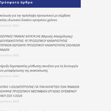
Πρόσφατα άρθρα
Κοινωνικό
παντοπωλείο
κοίνωση για την πρόσληψη προσωπικού με σύμβαση
ασίας ιδιωτικού δικαίου ορισμένου χρόνου
Kοινωνικό
φαρμακείο
υγούστου 2026
Πρόγραμμα
ΣΩΡΙΝΟΣ ΠΙΝΑΚΑΣ ΚΑΤΑΤΑΞΗΣ (Μερικής Απασχόλησης)
“Βοήθεια στο σπίτι”
ΔΟΥ/ΕΙΔΙΚΟΤΗΤΑΣ: ΥΕ ΠΡΟΣΩΠΙΚΟΥ ΚΑΘΑΡΙΟΤΗΤΑΣ
ΤΕΡΙΚΩΝ ΧΩΡΩΝ/ΥΕ ΠΡΟΣΩΠΙΚΟΥ ΚΑΘΑΡΙΟΤΗΤΑΣ ΣΧΟΛΙΚΩΝ
Κέντρο Ημερήσιας
ΝΑΔΩΝ
Φροντίδας
υγούστου 2026
Ηλικιωμένων
(Κ.Η.Φ.Η.) Πρέβεζας
κήρυξη δημοπρασίας μίσθωσης ακινήτου για τη λειτουργία
ου μεταφόρτωσης της ανακύκλωσης
υγούστου 2026
ΚΤΙΚΟ 1/2026ΕΠΙΤΡΟΠΗΣ ΓΙΑ ΤΗΝ ΚΑΤΑΡΤΙΣΗ ΤΩΝ ΠΙΝΑΚΩΝ
ΣΛΗΨΗΣ ΠΡΟΣΩΠΙΚΟΥ ΜΕΣΥΜΒΑΣΗ ΕΡΓΑΣΙΑΣ ΟΡΙΣΜΕΝΟΥ
ΝΟΥ ΣΟΧ 1/2026
υγούστου 2026