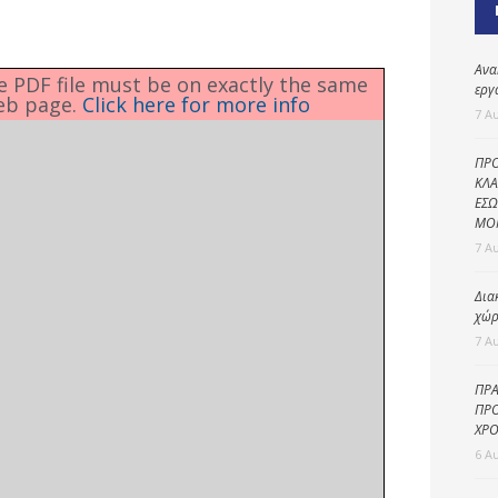
Καθαριότητα και
περιβάλλον
Δημοτική
Ανα
he PDF file must be on exactly the same
αστυνομία
εργ
eb page.
Click here for more info
7 Α
Γραφείο εσόδων
ΠΡΟ
Παιδικοί σταθμοί
ΚΛΑ
ΕΣΩ
Πολιτική
ΜΟ
προστασία
7 Α
Δια
χώρ
7 Α
ΠΡΑ
ΠΡΟ
ΧΡΟ
6 Α