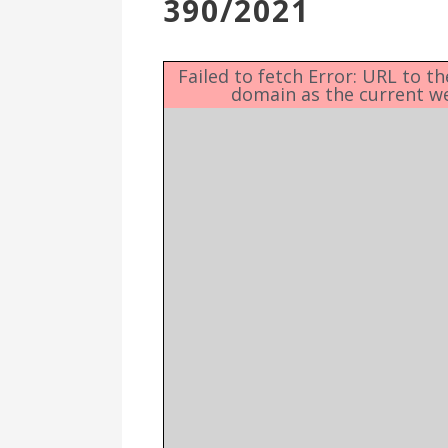
390/2021
Επιτροπή
Δημοτικές
Ενότητες
Failed to fetch Error: URL to t
domain as the current w
Αθλητικές
Υποδομές
Αθλητικές
Εκδηλώσεις