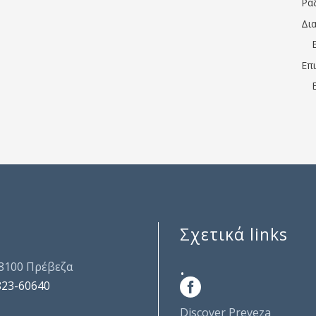
Ρα
Δι
Επ
Σχετικά links
.
48100 Πρέβεζα
823-60640
Discover Preveza