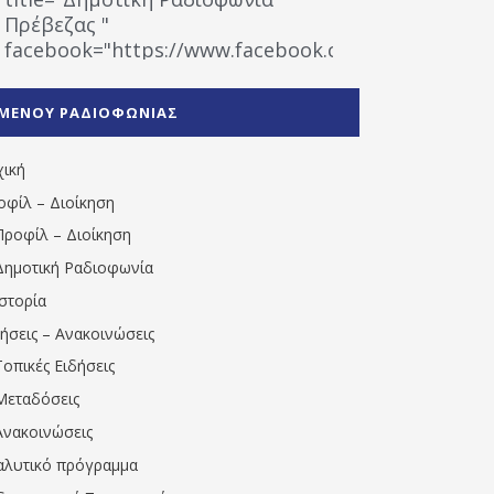
Πρέβεζας "
facebook="https://www.facebook.com/%CE%9
%CE%A1%CE%B1%CE%B4%CE%B9%CE%BF%CF%86
%CE%A0%CF%81%CE%AD%CE%B2%CE%B5%CE%B6%
ΜΕΝΟΥ ΡΑΔΙΟΦΩΝΙΑΣ
1531194763766854/" artist="" ]
χική
οφίλ – Διοίκηση
Προφίλ – Διοίκηση
Δημοτική Ραδιοφωνία
Ιστορία
δήσεις – Ανακοινώσεις
Τοπικές Ειδήσεις
Μεταδόσεις
Ανακοινώσεις
αλυτικό πρόγραμμα