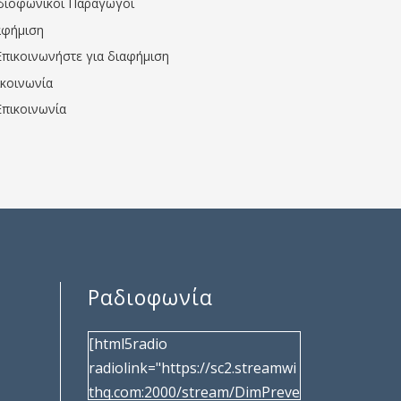
διοφωνικοί Παραγωγοί
αφήμιση
Επικοινωνήστε για διαφήμιση
ικοινωνία
Επικοινωνία
Ραδιοφωνία
[html5radio
radiolink="https://sc2.streamwi
thq.com:2000/stream/DimPreve