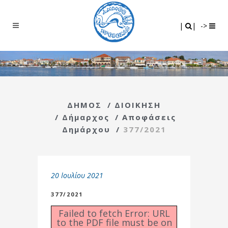
Search
|
|
|
|
->
ΔΗΜΟΣ
/
ΔΙΟΙΚΗΣΗ
/
Δήμαρχος
/
Αποφάσεις
Δημάρχου
/
377/2021
20 Ιουλίου 2021
377/2021
Failed to fetch Error: URL
to the PDF file must be on