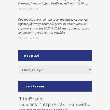
Ενότητας Λούρου Δήμου Πρέβεζας εμβαδού 17,50 τ.μ.
31 Ιουλίου 2026
Προκήρυξη ανοικτού ηλεκτρονικού διαγωνισμού για
την προμήθεια γραφικής ύλης και φωτοαντιγραφικού
χαρτιού για τα έτη 2027 & 2028 για τις υπηρεσίες του
Δήμου και τις Σχολικές του Μονάδες
21 Ιουλίου 2026
Ιστορικό
Ιστορικό
Live stream
[html5radio
radiolink="http://sc2.streamwithq.com:802
radiotype="shoutcast2"