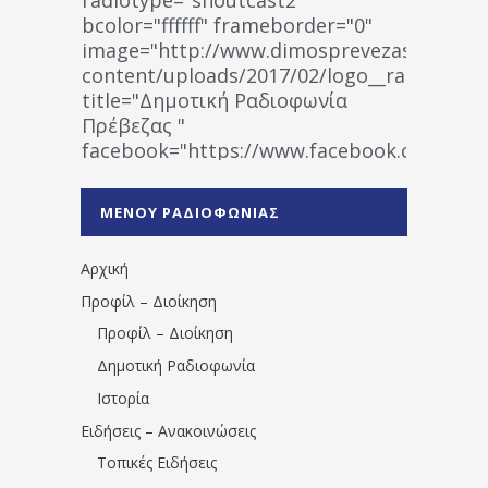
bcolor="ffffff" frameborder="0"
image="http://www.dimosprevezas.gr/wp-
content/uploads/2017/02/logo__radiofonias
title="Δημοτική Ραδιοφωνία
Πρέβεζας "
facebook="https://www.facebook.co
%CE%A1%CE%B1%CE%B4%CE%B9%CE%BF%
%CE%A0%CF%81%CE%AD%CE%B2%CE%B5%
ΜΕΝΟΥ ΡΑΔΙΟΦΩΝΙΑΣ
1531194763766854/" artist="" ]
Αρχική
Προφίλ – Διοίκηση
Προφίλ – Διοίκηση
Δημοτική Ραδιοφωνία
Ιστορία
Ειδήσεις – Ανακοινώσεις
Τοπικές Ειδήσεις