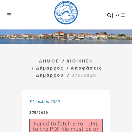
Search
|
|
|
|
->
ΔΗΜΟΣ
/
ΔΙΟΙΚΗΣΗ
/
Δήμαρχος
/
Αποφάσεις
Δημάρχου
/
375/2020
31 Ιουλίου 2020
375/2020
Failed to fetch Error: URL
to the PDF file must be on