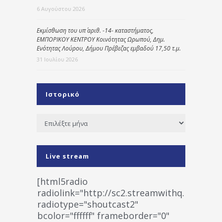
6 Αυγούστου 2026
Εκμίσθωση του υπ΄ αριθ. -14- καταστήματος,
ΕΜΠΟΡΙΚΟΥ ΚΕΝΤΡΟΥ Κοινότητας Ωρωπού, Δημ.
Ενότητας Λούρου, Δήμου Πρέβεζας εμβαδού 17,50 τ.μ.
31 Ιουλίου 2026
Ιστορικό
Ιστορικό
Live stream
[html5radio
radiolink="http://sc2.streamwithq.com:802
radiotype="shoutcast2"
bcolor="ffffff" frameborder="0"