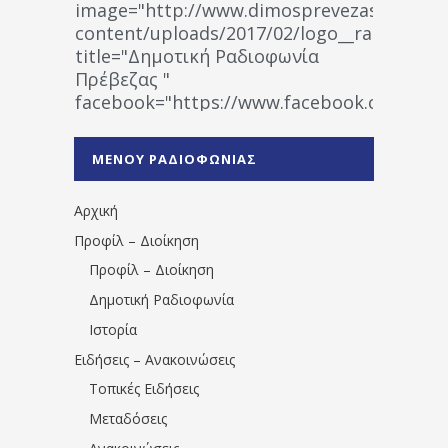
image="http://www.dimosprevezas.gr/wp-
content/uploads/2017/02/logo__radiofonias
title="Δημοτική Ραδιοφωνία
Πρέβεζας "
facebook="https://www.facebook.co
%CE%A1%CE%B1%CE%B4%CE%B9%CE%BF%
%CE%A0%CF%81%CE%AD%CE%B2%CE%B5%
ΜΕΝΟΥ ΡΑΔΙΟΦΩΝΙΑΣ
1531194763766854/" artist="" ]
Αρχική
Προφίλ – Διοίκηση
Προφίλ – Διοίκηση
Δημοτική Ραδιοφωνία
Ιστορία
Ειδήσεις – Ανακοινώσεις
Τοπικές Ειδήσεις
Μεταδόσεις