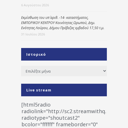
6 Αυγούστου 2026
Εκμίσθωση του υπ΄ αριθ. -14- καταστήματος,
ΕΜΠΟΡΙΚΟΥ ΚΕΝΤΡΟΥ Κοινότητας Ωρωπού, Δημ.
Ενότητας Λούρου, Δήμου Πρέβεζας εμβαδού 17,50 τ.μ.
31 Ιουλίου 2026
Ιστορικό
Ιστορικό
Live stream
[html5radio
radiolink="http://sc2.streamwithq.com:802
radiotype="shoutcast2"
bcolor="ffffff" frameborder="0"