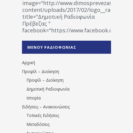
image="http://www.dimosprevezas.gr/wp-
content/uploads/2017/02/logo__radiofonias
title="Δημοτική Ραδιοφωνία
Πρέβεζας "
facebook="https://www.facebook.co
%CE%A1%CE%B1%CE%B4%CE%B9%CE%BF%
%CE%A0%CF%81%CE%AD%CE%B2%CE%B5%
ΜΕΝΟΥ ΡΑΔΙΟΦΩΝΙΑΣ
1531194763766854/" artist="" ]
Αρχική
Προφίλ – Διοίκηση
Προφίλ – Διοίκηση
Δημοτική Ραδιοφωνία
Ιστορία
Ειδήσεις – Ανακοινώσεις
Τοπικές Ειδήσεις
Μεταδόσεις