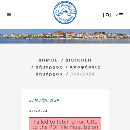
Search
|
|
|
|
->
ΔΗΜΟΣ
/
ΔΙΟΙΚΗΣΗ
/
Δήμαρχος
/
Αποφάσεις
Δημάρχου
/
365/2024
20 Ιουνίου 2024
365/2024
Failed to fetch Error: URL
to the PDF file must be on