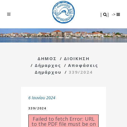
Search
|
|
|
|
->
ΔΗΜΟΣ
/
ΔΙΟΙΚΗΣΗ
/
Δήμαρχος
/
Αποφάσεις
Δημάρχου
/
339/2024
6 Ιουνίου 2024
339/2024
Failed to fetch Error: URL
to the PDF file must be on