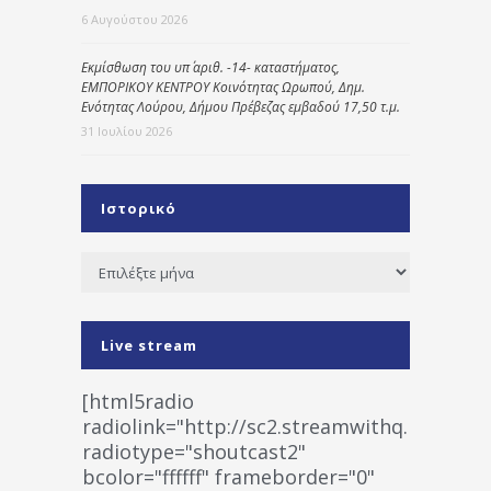
6 Αυγούστου 2026
Εκμίσθωση του υπ΄ αριθ. -14- καταστήματος,
ΕΜΠΟΡΙΚΟΥ ΚΕΝΤΡΟΥ Κοινότητας Ωρωπού, Δημ.
Ενότητας Λούρου, Δήμου Πρέβεζας εμβαδού 17,50 τ.μ.
31 Ιουλίου 2026
Ιστορικό
Ιστορικό
Live stream
[html5radio
radiolink="http://sc2.streamwithq.com:802
radiotype="shoutcast2"
bcolor="ffffff" frameborder="0"