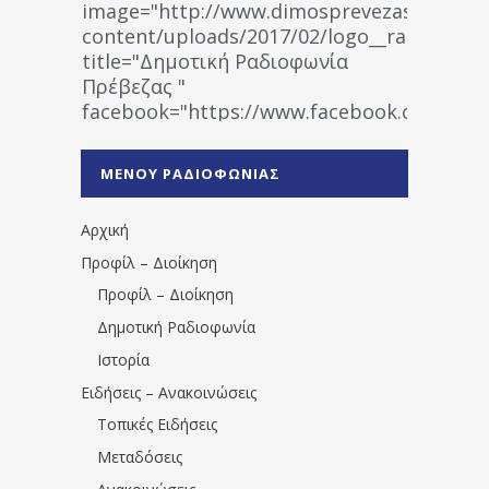
image="http://www.dimosprevezas.gr/wp-
content/uploads/2017/02/logo__radiofonias
title="Δημοτική Ραδιοφωνία
Πρέβεζας "
facebook="https://www.facebook.co
%CE%A1%CE%B1%CE%B4%CE%B9%CE%BF%
%CE%A0%CF%81%CE%AD%CE%B2%CE%B5%
ΜΕΝΟΥ ΡΑΔΙΟΦΩΝΙΑΣ
1531194763766854/" artist="" ]
Αρχική
Προφίλ – Διοίκηση
Προφίλ – Διοίκηση
Δημοτική Ραδιοφωνία
Ιστορία
Ειδήσεις – Ανακοινώσεις
Τοπικές Ειδήσεις
Μεταδόσεις