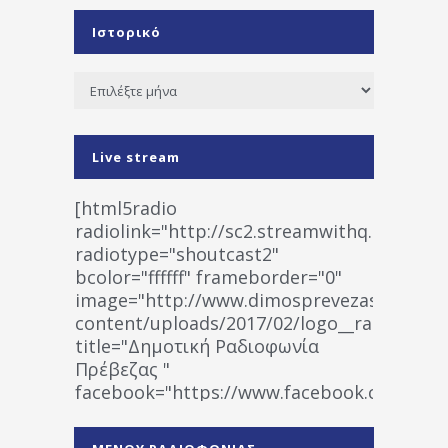
Ιστορικό
Ιστορικό
Live stream
[html5radio
radiolink="http://sc2.streamwithq.com:802
radiotype="shoutcast2"
bcolor="ffffff" frameborder="0"
image="http://www.dimosprevezas.gr/wp-
content/uploads/2017/02/logo__radiofonias
title="Δημοτική Ραδιοφωνία
Πρέβεζας "
facebook="https://www.facebook.co
%CE%A1%CE%B1%CE%B4%CE%B9%CE%BF%
%CE%A0%CF%81%CE%AD%CE%B2%CE%B5%