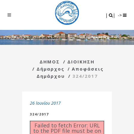
Search
|
|
|
|
->
ΔΗΜΟΣ
/
ΔΙΟΙΚΗΣΗ
/
Δήμαρχος
/
Αποφάσεις
Δημάρχου
/
324/2017
26 Ιουνίου 2017
324/2017
Failed to fetch Error: URL
to the PDF file must be on