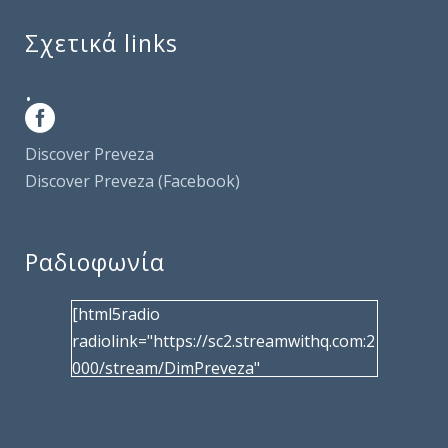
Σχετικά links
.
Discover Preveza
Discover Preveza (Facebook)
Ραδιοφωνία
[html5radio
radiolink="https://sc2.streamwithq.com:2
000/stream/DimPreveza"
radiotype="shoutcast2" bcolor="40566d"
frameborder="0" image="/wp-