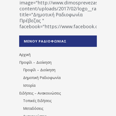
image="http://www.dimosprevezas.gr/wp-
content/uploads/2017/02/logo__radiofonias
title="Δημοτική Ραδιοφωνία
Πρέβεζας "
facebook="https://www.facebook.co
%CE%A1%CE%B1%CE%B4%CE%B9%CE%BF%
%CE%A0%CF%81%CE%AD%CE%B2%CE%B5%
ΜΕΝΟΥ ΡΑΔΙΟΦΩΝΙΑΣ
1531194763766854/" artist="" ]
Αρχική
Προφίλ – Διοίκηση
Προφίλ – Διοίκηση
Δημοτική Ραδιοφωνία
Ιστορία
Ειδήσεις – Ανακοινώσεις
Τοπικές Ειδήσεις
Μεταδόσεις