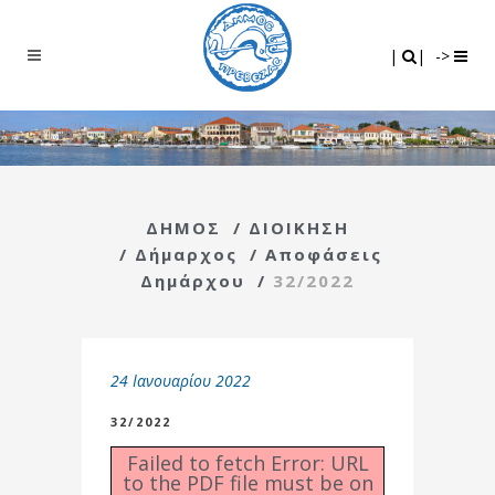
Search
|
|
|
|
->
ΔΗΜΟΣ
/
ΔΙΟΙΚΗΣΗ
/
Δήμαρχος
/
Αποφάσεις
Δημάρχου
/
32/2022
24 Ιανουαρίου 2022
32/2022
Failed to fetch Error: URL
to the PDF file must be on