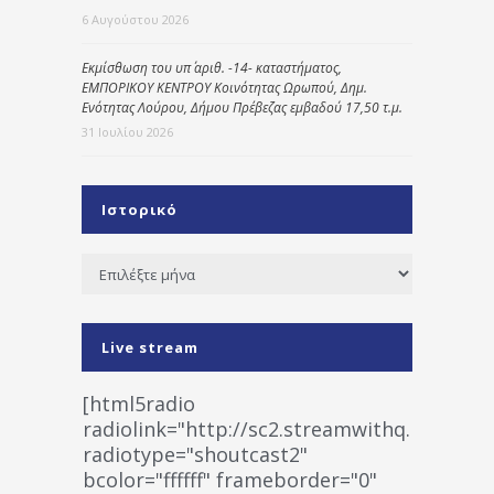
6 Αυγούστου 2026
Εκμίσθωση του υπ΄ αριθ. -14- καταστήματος,
ΕΜΠΟΡΙΚΟΥ ΚΕΝΤΡΟΥ Κοινότητας Ωρωπού, Δημ.
Ενότητας Λούρου, Δήμου Πρέβεζας εμβαδού 17,50 τ.μ.
31 Ιουλίου 2026
Ιστορικό
Ιστορικό
Live stream
[html5radio
radiolink="http://sc2.streamwithq.com:802
radiotype="shoutcast2"
bcolor="ffffff" frameborder="0"