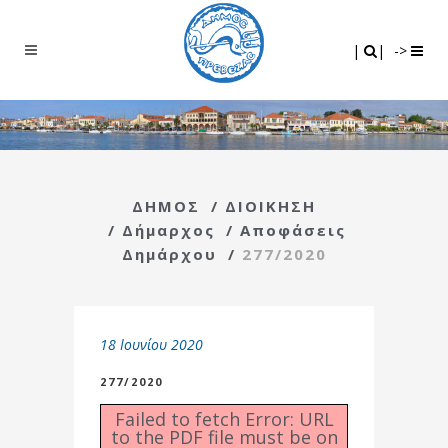
Search
|
|
|
|
->
ΔΗΜΟΣ
/
ΔΙΟΙΚΗΣΗ
/
Δήμαρχος
/
Αποφάσεις
Δημάρχου
/
277/2020
18 Ιουνίου 2020
277/2020
Failed to fetch Error: URL
to the PDF file must be on