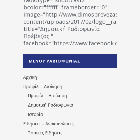
bcolor="ffffff" frameborder="0"
image="http://www.dimosprevezas.gr/wp-
content/uploads/2017/02/logo__radiofonias
title="Δημοτική Ραδιοφωνία
Πρέβεζας "
facebook="https://www.facebook.co
%CE%A1%CE%B1%CE%B4%CE%B9%CE%BF%
%CE%A0%CF%81%CE%AD%CE%B2%CE%B5%
ΜΕΝΟΥ ΡΑΔΙΟΦΩΝΙΑΣ
1531194763766854/" artist="" ]
Αρχική
Προφίλ – Διοίκηση
Προφίλ – Διοίκηση
Δημοτική Ραδιοφωνία
Ιστορία
Ειδήσεις – Ανακοινώσεις
Τοπικές Ειδήσεις