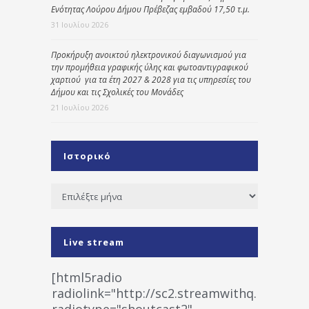
Ενότητας Λούρου Δήμου Πρέβεζας εμβαδού 17,50 τ.μ.
31 Ιουλίου 2026
Προκήρυξη ανοικτού ηλεκτρονικού διαγωνισμού για
την προμήθεια γραφικής ύλης και φωτοαντιγραφικού
χαρτιού για τα έτη 2027 & 2028 για τις υπηρεσίες του
Δήμου και τις Σχολικές του Μονάδες
21 Ιουλίου 2026
Ιστορικό
Ιστορικό
Live stream
[html5radio
radiolink="http://sc2.streamwithq.com:802
radiotype="shoutcast2"