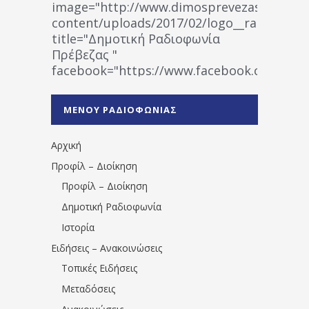
image="http://www.dimosprevezas.gr/wp-
content/uploads/2017/02/logo__radiofonias
title="Δημοτική Ραδιοφωνία
Πρέβεζας "
facebook="https://www.facebook.co
%CE%A1%CE%B1%CE%B4%CE%B9%CE%BF%
%CE%A0%CF%81%CE%AD%CE%B2%CE%B5%
ΜΕΝΟΥ ΡΑΔΙΟΦΩΝΙΑΣ
1531194763766854/" artist="" ]
Αρχική
Προφίλ – Διοίκηση
Προφίλ – Διοίκηση
Δημοτική Ραδιοφωνία
Ιστορία
Ειδήσεις – Ανακοινώσεις
Τοπικές Ειδήσεις
Μεταδόσεις