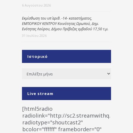
6 Αυγούστου 2026
Εκμίσθωση του υπ΄ αριθ. -14- καταστήματος,
ΕΜΠΟΡΙΚΟΥ ΚΕΝΤΡΟΥ Κοινότητας Ωρωπού, Δημ.
Ενότητας Λούρου, Δήμου Πρέβεζας εμβαδού 17,50 τ.μ.
31 Ιουλίου 2026
Ιστορικό
Ιστορικό
Live stream
[html5radio
radiolink="http://sc2.streamwithq.com:802
radiotype="shoutcast2"
bcolor="ffffff" frameborder="0"