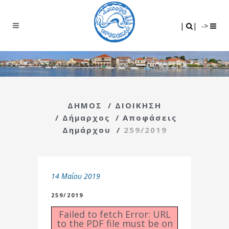
Search
|
|
|
|
->
ΔΗΜΟΣ
/
ΔΙΟΙΚΗΣΗ
/
Δήμαρχος
/
Αποφάσεις
Δημάρχου
/
259/2019
14 Μαΐου 2019
259/2019
Failed to fetch Error: URL
to the PDF file must be on