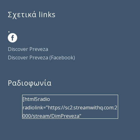
Σχετικά links
.
Discover Preveza
Discover Preveza (Facebook)
Ραδιοφωνία
[html5radio
radiolink="https://sc2.streamwithq.com:2
000/stream/DimPreveza"
radiotype="shoutcast2" bcolor="40566d"
frameborder="0" image="/wp-