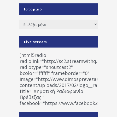
Ιστορικό
Ιστορικό
Live stream
[html5radio
radiolink="http://sc2.streamwithq.com:802
radiotype="shoutcast2"
bcolor="ffffff" frameborder="0"
image="http://www.dimosprevezas.gr/wp-
content/uploads/2017/02/logo__radiofonias
title="Δημοτική Ραδιοφωνία
Πρέβεζας "
facebook="https://www.facebook.co
%CE%A1%CE%B1%CE%B4%CE%B9%CE%BF%
%CE%A0%CF%81%CE%AD%CE%B2%CE%B5%