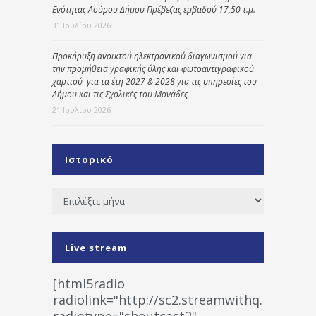
Ενότητας Λούρου Δήμου Πρέβεζας εμβαδού 17,50 τ.μ.
31 Ιουλίου 2026
Προκήρυξη ανοικτού ηλεκτρονικού διαγωνισμού για
την προμήθεια γραφικής ύλης και φωτοαντιγραφικού
χαρτιού για τα έτη 2027 & 2028 για τις υπηρεσίες του
Δήμου και τις Σχολικές του Μονάδες
21 Ιουλίου 2026
Ιστορικό
Ιστορικό
Live stream
[html5radio
radiolink="http://sc2.streamwithq.com:802
radiotype="shoutcast2"