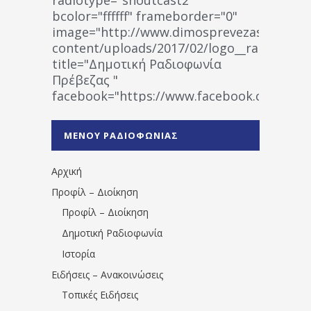
bcolor="ffffff" frameborder="0"
image="http://www.dimosprevezas.gr/wp-
content/uploads/2017/02/logo__radiofonias
title="Δημοτική Ραδιοφωνία
Πρέβεζας "
facebook="https://www.facebook.co
%CE%A1%CE%B1%CE%B4%CE%B9%CE%BF%
%CE%A0%CF%81%CE%AD%CE%B2%CE%B5%
ΜΕΝΟΥ ΡΑΔΙΟΦΩΝΙΑΣ
1531194763766854/" artist="" ]
Αρχική
Προφίλ – Διοίκηση
Προφίλ – Διοίκηση
Δημοτική Ραδιοφωνία
Ιστορία
Ειδήσεις – Ανακοινώσεις
Τοπικές Ειδήσεις