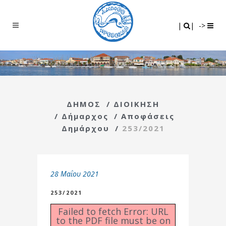
Search
|
|
|
|
->
ΔΗΜΟΣ
/
ΔΙΟΙΚΗΣΗ
/
Δήμαρχος
/
Αποφάσεις
Δημάρχου
/
253/2021
28 Μαΐου 2021
253/2021
Failed to fetch Error: URL
to the PDF file must be on