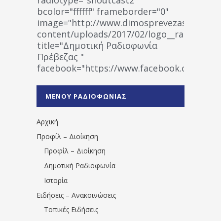
bcolor="ffffff" frameborder="0"
image="http://www.dimosprevezas.gr/wp-
content/uploads/2017/02/logo__radiofonias
title="Δημοτική Ραδιοφωνία
Πρέβεζας "
facebook="https://www.facebook.co
%CE%A1%CE%B1%CE%B4%CE%B9%CE%BF%
%CE%A0%CF%81%CE%AD%CE%B2%CE%B5%
ΜΕΝΟΥ ΡΑΔΙΟΦΩΝΙΑΣ
1531194763766854/" artist="" ]
Αρχική
Προφίλ – Διοίκηση
Προφίλ – Διοίκηση
Δημοτική Ραδιοφωνία
Ιστορία
Ειδήσεις – Ανακοινώσεις
Τοπικές Ειδήσεις