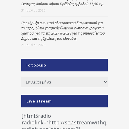
Ενότητας Λούρου Δήμου Πρέβεζας εμβαδού 17,50 τ.μ.
31 Ιουλίου 2026
Προκήρυξη ανοικτού ηλεκτρονικού διαγωνισμού για
την προμήθεια γραφικής ύλης και φωτοαντιγραφικού
χαρτιού για τα έτη 2027 & 2028 για τις υπηρεσίες του
Δήμου και τις Σχολικές του Μονάδες
21 Ιουλίου 2026
Ιστορικό
Ιστορικό
Live stream
[html5radio
radiolink="http://sc2.streamwithq.com:802
radiotype="shoutcast2"