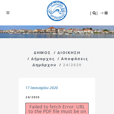
Search
|
|
|
|
->
ΔΗΜΟΣ
/
ΔΙΟΙΚΗΣΗ
/
Δήμαρχος
/
Αποφάσεις
Δημάρχου
/
24/2020
17 Ιανουαρίου 2020
24/2020
Failed to fetch Error: URL
to the PDF file must be on