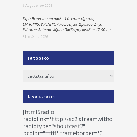
6 Αυγούστου 2026
Εκμίσθωση του υπ΄ αριθ. -14- καταστήματος,
ΕΜΠΟΡΙΚΟΥ ΚΕΝΤΡΟΥ Κοινότητας Ωρωπού, Δημ.
Ενότητας Λούρου, Δήμου Πρέβεζας εμβαδού 17,50 τ.μ.
31 Ιουλίου 2026
Ιστορικό
Ιστορικό
Live stream
[html5radio
radiolink="http://sc2.streamwithq.com:802
radiotype="shoutcast2"
bcolor="ffffff" frameborder="0"