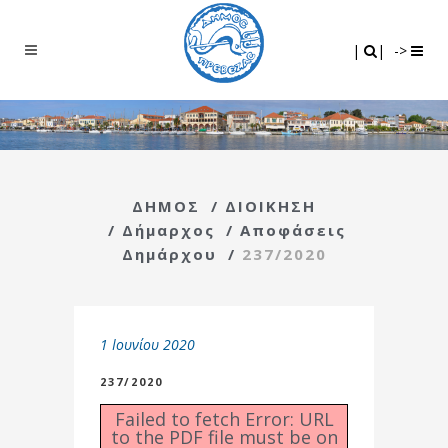
Search
|
|
|
|
->
ΔΗΜΟΣ
/
ΔΙΟΙΚΗΣΗ
/
Δήμαρχος
/
Αποφάσεις
Δημάρχου
/
237/2020
1 Ιουνίου 2020
237/2020
Failed to fetch Error: URL
to the PDF file must be on