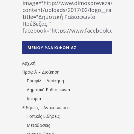
image="http://www.dimosprevezas.gr/wp-
content/uploads/2017/02/logo__radiofonias
title="Δημοτική Ραδιοφωνία
Πρέβεζας "
facebook="https://www.facebook.co
%CE%A1%CE%B1%CE%B4%CE%B9%CE%BF%
%CE%A0%CF%81%CE%AD%CE%B2%CE%B5%
ΜΕΝΟΥ ΡΑΔΙΟΦΩΝΙΑΣ
1531194763766854/" artist="" ]
Αρχική
Προφίλ – Διοίκηση
Προφίλ – Διοίκηση
Δημοτική Ραδιοφωνία
Ιστορία
Ειδήσεις – Ανακοινώσεις
Τοπικές Ειδήσεις
Μεταδόσεις