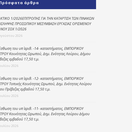
Πρόσφατα άρθρα
Κοινωνικό
παντοπωλείο
ΚΤΙΚΟ 1/2026ΕΠΙΤΡΟΠΗΣ ΓΙΑ ΤΗΝ ΚΑΤΑΡΤΙΣΗ ΤΩΝ ΠΙΝΑΚΩΝ
ΣΛΗΨΗΣ ΠΡΟΣΩΠΙΚΟΥ ΜΕΣΥΜΒΑΣΗ ΕΡΓΑΣΙΑΣ ΟΡΙΣΜΕΝΟΥ
Kοινωνικό
ΝΟΥ ΣΟΧ 1/2026
φαρμακείο
υγούστου 2026
Πρόγραμμα
“Βοήθεια στο σπίτι”
ίσθωση του υπ΄ αριθ. -14- καταστήματος, ΕΜΠΟΡΙΚΟΥ
ΤΡΟΥ Κοινότητας Ωρωπού, Δημ. Ενότητας Λούρου, Δήμου
Κέντρο Ημερήσιας
βεζας εμβαδού 17,50 τ.μ.
Φροντίδας
Ιουλίου 2026
Ηλικιωμένων
(Κ.Η.Φ.Η.) Πρέβεζας
ίσθωση του υπ΄ αριθ. -12- καταστήματος, ΕΜΠΟΡΙΚΟΥ
ΤΡΟΥ Τοπικής Κοινότητας Ωρωπού, Δημ. Ενότητας Λούρου
ου Πρέβεζας εμβαδού 17,50 τ.μ.
Ιουλίου 2026
ίσθωση του υπ΄ αριθ. -11- καταστήματος, ΕΜΠΟΡΙΚΟΥ
ΤΡΟΥ Κοινότητας Ωρωπού, Δημ. Ενότητας Λούρου Δήμου
βεζας εμβαδού 17,50 τ.μ.
Ιουλίου 2026