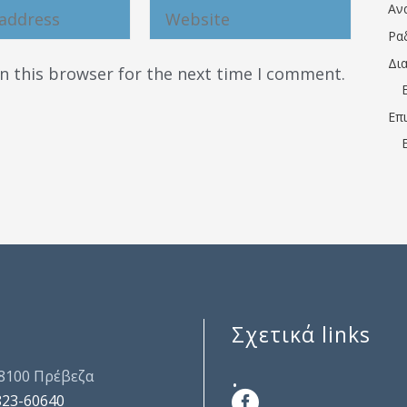
Αν
Ρα
Δι
n this browser for the next time I comment.
Επ
Σχετικά links
.
48100 Πρέβεζα
823-60640