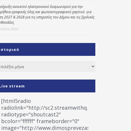
κήρυξη ανοικτού ηλεκτρονικού διαγωνισμού για την
μήθεια γραφικής ύλης και φωτοαντιγραφικού χαρτιού για
έτη 2027 & 2028 για τις υπηρεσίες του Δήμου και τις Σχολικές
 Μονάδες
Ιουλίου 2026
Ιστορικό
τορικό
Live stream
[html5radio
radiolink="http://sc2.streamwithq.com:8028/stream
radiotype="shoutcast2"
bcolor="ffffff" frameborder="0"
image="http://www.dimosprevezas.gr/wp-