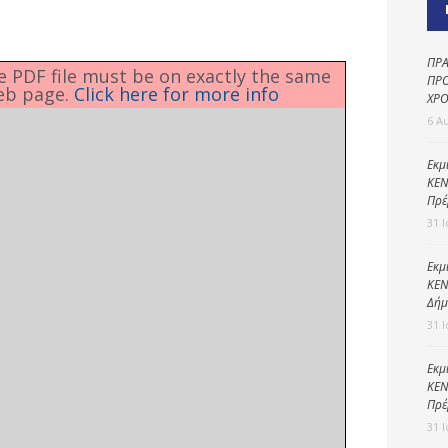
Καθαριότητα και
περιβάλλον
Δημοτική
ΠΡΑ
he PDF file must be on exactly the same
αστυνομία
ΠΡΟ
eb page.
Click here for more info
ΧΡΟ
Γραφείο εσόδων
6 Α
Παιδικοί σταθμοί
Εκμ
ΚΕΝ
Πολιτική
Πρέ
προστασία
31 
Εκμ
ΚΕΝ
Δήμ
31 
Εκμ
ΚΕΝ
Πρέ
31 