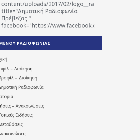
content/uploads/2017/02/logo__radiofonias.jpg"
title="Δημοτική Ραδιοφωνία
Πρέβεζας "
facebook="https://www.facebook.com/%CE%9
%CE%A1%CE%B1%CE%B4%CE%B9%CE%BF%CF%86
%CE%A0%CF%81%CE%AD%CE%B2%CE%B5%CE%B6%
ΜΕΝΟΥ ΡΑΔΙΟΦΩΝΙΑΣ
1531194763766854/" artist="" ]
χική
οφίλ – Διοίκηση
Προφίλ – Διοίκηση
Δημοτική Ραδιοφωνία
Ιστορία
δήσεις – Ανακοινώσεις
Τοπικές Ειδήσεις
Μεταδόσεις
Ανακοινώσεις