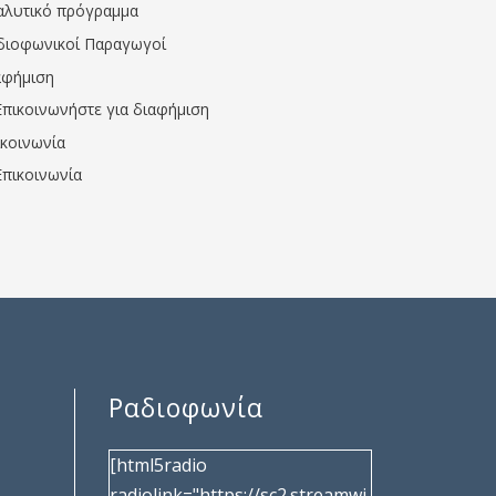
αλυτικό πρόγραμμα
διοφωνικοί Παραγωγοί
αφήμιση
Επικοινωνήστε για διαφήμιση
ικοινωνία
Επικοινωνία
Ραδιοφωνία
[html5radio
radiolink="https://sc2.streamwi