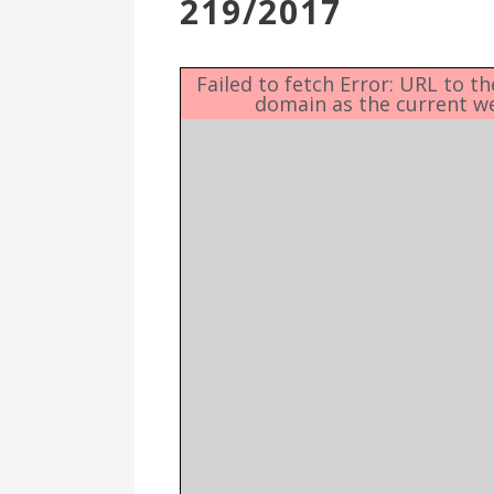
219/2017
Επιτροπή
Δημοτικές
Ενότητες
Failed to fetch Error: URL to t
domain as the current w
Αθλητικές
Υποδομές
Αθλητικές
Εκδηλώσεις