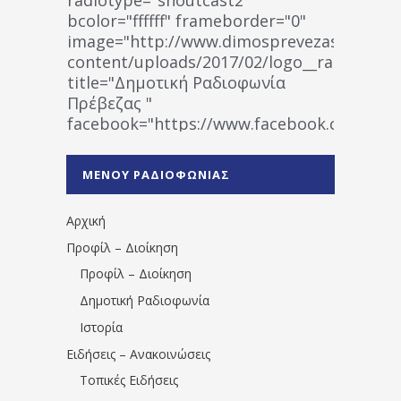
bcolor="ffffff" frameborder="0"
image="http://www.dimosprevezas.gr/wp-
content/uploads/2017/02/logo__radiofonias
title="Δημοτική Ραδιοφωνία
Πρέβεζας "
facebook="https://www.facebook.co
%CE%A1%CE%B1%CE%B4%CE%B9%CE%BF%
%CE%A0%CF%81%CE%AD%CE%B2%CE%B5%
ΜΕΝΟΥ ΡΑΔΙΟΦΩΝΙΑΣ
1531194763766854/" artist="" ]
Αρχική
Προφίλ – Διοίκηση
Προφίλ – Διοίκηση
Δημοτική Ραδιοφωνία
Ιστορία
Ειδήσεις – Ανακοινώσεις
Τοπικές Ειδήσεις