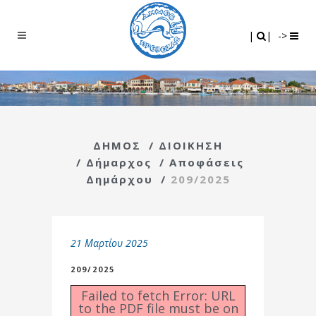
Search
|
|
|
|
->
ΔΗΜΟΣ
/
ΔΙΟΙΚΗΣΗ
/
Δήμαρχος
/
Αποφάσεις
Δημάρχου
/
209/2025
21 Μαρτίου 2025
209/2025
Failed to fetch Error: URL
to the PDF file must be on