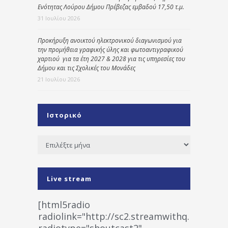
Ενότητας Λούρου Δήμου Πρέβεζας εμβαδού 17,50 τ.μ.
31 Ιουλίου 2026
Προκήρυξη ανοικτού ηλεκτρονικού διαγωνισμού για
την προμήθεια γραφικής ύλης και φωτοαντιγραφικού
χαρτιού για τα έτη 2027 & 2028 για τις υπηρεσίες του
Δήμου και τις Σχολικές του Μονάδες
21 Ιουλίου 2026
Ιστορικό
Ιστορικό
Live stream
[html5radio
radiolink="http://sc2.streamwithq.com:802
radiotype="shoutcast2"