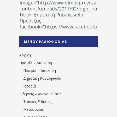
image="http://www.dimosprevezas.gr/wp-
content/uploads/2017/02/logo__radiofonias
title="Δημοτική Ραδιοφωνία
Πρέβεζας "
facebook="https://www.facebook.co
%CE%A1%CE%B1%CE%B4%CE%B9%CE%BF%
%CE%A0%CF%81%CE%AD%CE%B2%CE%B5%
ΜΕΝΟΥ ΡΑΔΙΟΦΩΝΙΑΣ
1531194763766854/" artist="" ]
Αρχική
Προφίλ – Διοίκηση
Προφίλ – Διοίκηση
Δημοτική Ραδιοφωνία
Ιστορία
Ειδήσεις – Ανακοινώσεις
Τοπικές Ειδήσεις
Μεταδόσεις