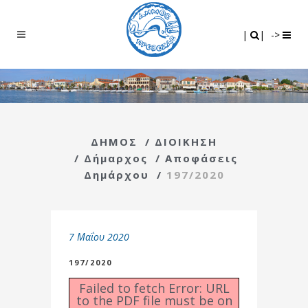
Search
|
|
|
|
->
ΔΗΜΟΣ
/
ΔΙΟΙΚΗΣΗ
/
Δήμαρχος
/
Αποφάσεις
Δημάρχου
/
197/2020
7 Μαΐου 2020
197/2020
Failed to fetch Error: URL
to the PDF file must be on