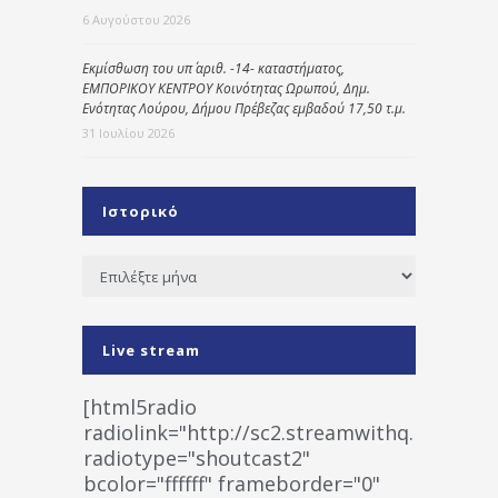
6 Αυγούστου 2026
Εκμίσθωση του υπ΄ αριθ. -14- καταστήματος,
ΕΜΠΟΡΙΚΟΥ ΚΕΝΤΡΟΥ Κοινότητας Ωρωπού, Δημ.
Ενότητας Λούρου, Δήμου Πρέβεζας εμβαδού 17,50 τ.μ.
31 Ιουλίου 2026
Ιστορικό
Ιστορικό
Live stream
[html5radio
radiolink="http://sc2.streamwithq.com:802
radiotype="shoutcast2"
bcolor="ffffff" frameborder="0"