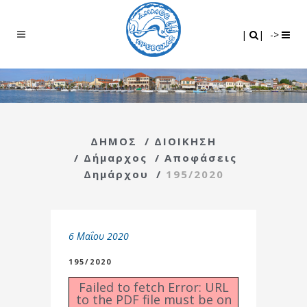
Search
|
|
|
|
->
ΔΗΜΟΣ
/
ΔΙΟΙΚΗΣΗ
/
Δήμαρχος
/
Αποφάσεις
Δημάρχου
/
195/2020
6 Μαΐου 2020
195/2020
Failed to fetch Error: URL
to the PDF file must be on