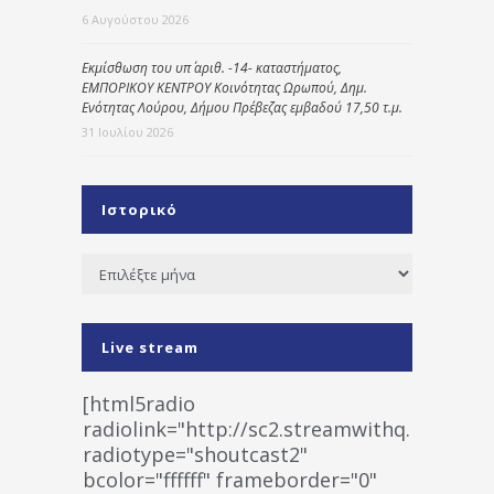
6 Αυγούστου 2026
Εκμίσθωση του υπ΄ αριθ. -14- καταστήματος,
ΕΜΠΟΡΙΚΟΥ ΚΕΝΤΡΟΥ Κοινότητας Ωρωπού, Δημ.
Ενότητας Λούρου, Δήμου Πρέβεζας εμβαδού 17,50 τ.μ.
31 Ιουλίου 2026
Ιστορικό
Ιστορικό
Live stream
[html5radio
radiolink="http://sc2.streamwithq.com:802
radiotype="shoutcast2"
bcolor="ffffff" frameborder="0"