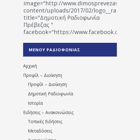
image="http://www.dimosprevezas.gr/wp-
content/uploads/2017/02/logo__radiofonias
title="Δημοτική Ραδιοφωνία
Πρέβεζας "
facebook="https://www.facebook.co
%CE%A1%CE%B1%CE%B4%CE%B9%CE%BF%
%CE%A0%CF%81%CE%AD%CE%B2%CE%B5%
ΜΕΝΟΥ ΡΑΔΙΟΦΩΝΙΑΣ
1531194763766854/" artist="" ]
Αρχική
Προφίλ – Διοίκηση
Προφίλ – Διοίκηση
Δημοτική Ραδιοφωνία
Ιστορία
Ειδήσεις – Ανακοινώσεις
Τοπικές Ειδήσεις
Μεταδόσεις