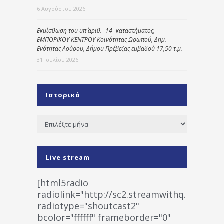
6 Αυγούστου 2026
Εκμίσθωση του υπ΄ αριθ. -14- καταστήματος,
ΕΜΠΟΡΙΚΟΥ ΚΕΝΤΡΟΥ Κοινότητας Ωρωπού, Δημ.
Ενότητας Λούρου, Δήμου Πρέβεζας εμβαδού 17,50 τ.μ.
31 Ιουλίου 2026
Ιστορικό
Ιστορικό
Live stream
[html5radio
radiolink="http://sc2.streamwithq.com:802
radiotype="shoutcast2"
bcolor="ffffff" frameborder="0"