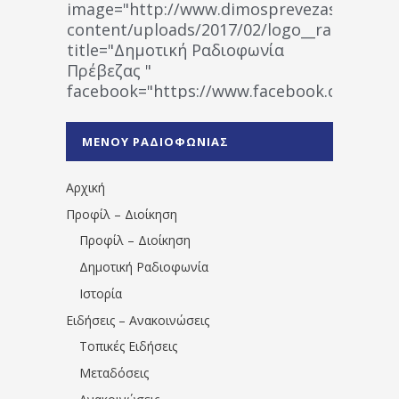
image="http://www.dimosprevezas.gr/wp-
content/uploads/2017/02/logo__radiofonias
title="Δημοτική Ραδιοφωνία
Πρέβεζας "
facebook="https://www.facebook.co
%CE%A1%CE%B1%CE%B4%CE%B9%CE%BF%
%CE%A0%CF%81%CE%AD%CE%B2%CE%B5%
ΜΕΝΟΥ ΡΑΔΙΟΦΩΝΙΑΣ
1531194763766854/" artist="" ]
Αρχική
Προφίλ – Διοίκηση
Προφίλ – Διοίκηση
Δημοτική Ραδιοφωνία
Ιστορία
Ειδήσεις – Ανακοινώσεις
Τοπικές Ειδήσεις
Μεταδόσεις