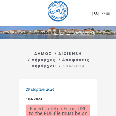
Search
|
|
|
|
->
ΔΗΜΟΣ
/
ΔΙΟΙΚΗΣΗ
/
Δήμαρχος
/
Αποφάσεις
Δημάρχου
/
184/2024
20 Μαρτίου 2024
184/2024
Failed to fetch Error: URL
to the PDF file must be on