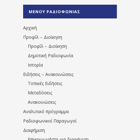
%CE%A1%CE%B1%CE%B4%CE%B9%CE%BF%
%CE%A0%CF%81%CE%AD%CE%B2%CE%B5%
ΜΕΝΟΥ ΡΑΔΙΟΦΩΝΙΑΣ
1531194763766854/" artist="" ]
Αρχική
Προφίλ – Διοίκηση
Προφίλ – Διοίκηση
Δημοτική Ραδιοφωνία
Ιστορία
Ειδήσεις – Ανακοινώσεις
Τοπικές Ειδήσεις
Μεταδόσεις
Ανακοινώσεις
Αναλυτικό πρόγραμμα
Ραδιοφωνικοί Παραγωγοί
Διαφήμιση
Επικοινωνήστε για διαφήμιση