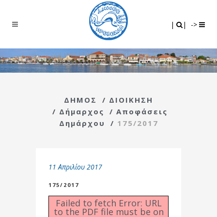
Search
|
|
|
|
->
ΔΗΜΟΣ
/
ΔΙΟΙΚΗΣΗ
/
Δήμαρχος
/
Αποφάσεις
Δημάρχου
/
175/2017
11 Απριλίου 2017
175/2017
Failed to fetch Error: URL
to the PDF file must be on