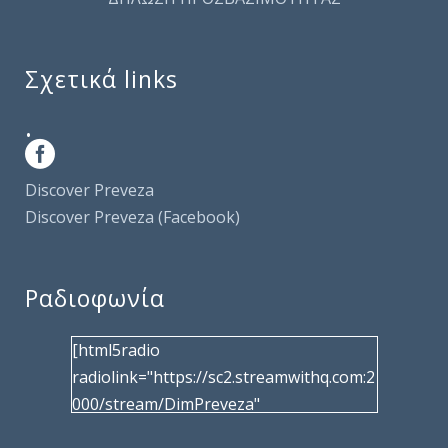
Σχετικά links
.
Discover Preveza
Discover Preveza (Facebook)
Ραδιοφωνία
[html5radio
radiolink="https://sc2.streamwithq.com:2
000/stream/DimPreveza"
radiotype="shoutcast2" bcolor="40566d"