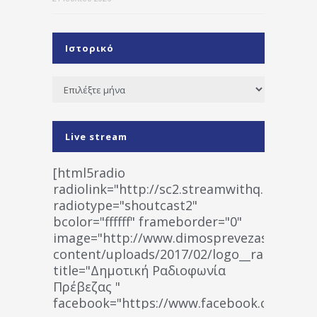
Ιστορικό
Ιστορικό
Live stream
[html5radio
radiolink="http://sc2.streamwithq.com:802
radiotype="shoutcast2"
bcolor="ffffff" frameborder="0"
image="http://www.dimosprevezas.gr/wp-
content/uploads/2017/02/logo__radiofonias
title="Δημοτική Ραδιοφωνία
Πρέβεζας "
facebook="https://www.facebook.co