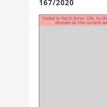
167/2020
Επιτροπή
Δημοτικές
Ενότητες
Failed to fetch Error: URL to t
domain as the current w
Αθλητικές
Υποδομές
Αθλητικές
Εκδηλώσεις