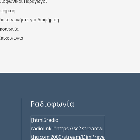
διοφωνικοί Παραγωγοί
αφήμιση
Επικοινωνήστε για διαφήμιση
ικοινωνία
Επικοινωνία
Ραδιοφωνία
[html5radio
radiolink="https://sc2.streamwi
thq.com:2000/stream/DimPreve