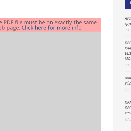
Καθαριότητα και
περιβάλλον
Δημοτική
Ανα
he PDF file must be on exactly the same
αστυνομία
εργ
eb page.
Click here for more info
7 Α
Γραφείο εσόδων
ΠΡΟ
Παιδικοί σταθμοί
ΚΛΑ
ΕΣΩ
Πολιτική
ΜΟ
προστασία
7 Α
Δια
χώρ
7 Α
ΠΡΑ
ΠΡΟ
ΧΡΟ
6 Α