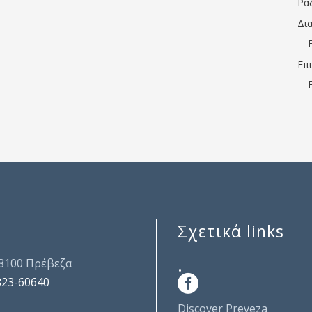
Ρα
Δι
Επ
Σχετικά links
.
48100 Πρέβεζα
823-60640
Discover Preveza