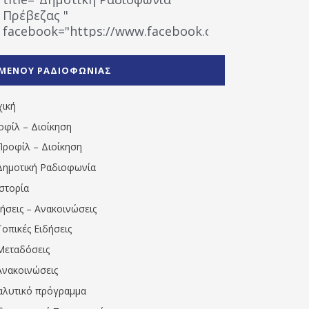
Πρέβεζας "
facebook="https://www.facebook.com/%CE%9
%CE%A1%CE%B1%CE%B4%CE%B9%CE%BF%CF%86
%CE%A0%CF%81%CE%AD%CE%B2%CE%B5%CE%B6%
ΜΕΝΟΥ ΡΑΔΙΟΦΩΝΙΑΣ
1531194763766854/" artist="" ]
χική
οφίλ – Διοίκηση
Προφίλ – Διοίκηση
Δημοτική Ραδιοφωνία
Ιστορία
δήσεις – Ανακοινώσεις
Τοπικές Ειδήσεις
Μεταδόσεις
Ανακοινώσεις
αλυτικό πρόγραμμα