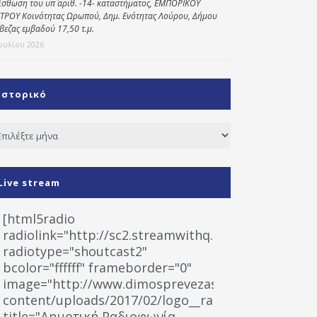
ίσθωση του υπ΄ αριθ. -14- καταστήματος, ΕΜΠΟΡΙΚΟΥ
ΤΡΟΥ Κοινότητας Ωρωπού, Δημ. Ενότητας Λούρου, Δήμου
βεζας εμβαδού 17,50 τ.μ.
Ιουλίου 2026
Ιστορικό
τορικό
Live stream
[html5radio
radiolink="http://sc2.streamwithq.com:8028/stream
radiotype="shoutcast2"
bcolor="ffffff" frameborder="0"
image="http://www.dimosprevezas.gr/wp-
content/uploads/2017/02/logo__radiofonias.jpg"
title="Δημοτική Ραδιοφωνία