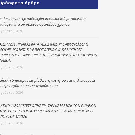
Πρόσφατα άρθρα
Κοινωνικό
παντοπωλείο
κοίνωση για την πρόσληψη προσωπικού με σύμβαση
ασίας ιδιωτικού δικαίου ορισμένου χρόνου
Kοινωνικό
φαρμακείο
υγούστου 2026
Πρόγραμμα
ΣΩΡΙΝΟΣ ΠΙΝΑΚΑΣ ΚΑΤΑΤΑΞΗΣ (Μερικής Απασχόλησης)
“Βοήθεια στο σπίτι”
ΔΟΥ/ΕΙΔΙΚΟΤΗΤΑΣ: ΥΕ ΠΡΟΣΩΠΙΚΟΥ ΚΑΘΑΡΙΟΤΗΤΑΣ
ΤΕΡΙΚΩΝ ΧΩΡΩΝ/ΥΕ ΠΡΟΣΩΠΙΚΟΥ ΚΑΘΑΡΙΟΤΗΤΑΣ ΣΧΟΛΙΚΩΝ
Κέντρο Ημερήσιας
ΝΑΔΩΝ
Φροντίδας
υγούστου 2026
Ηλικιωμένων
(Κ.Η.Φ.Η.) Πρέβεζας
κήρυξη δημοπρασίας μίσθωσης ακινήτου για τη λειτουργία
ου μεταφόρτωσης της ανακύκλωσης
υγούστου 2026
ΚΤΙΚΟ 1/2026ΕΠΙΤΡΟΠΗΣ ΓΙΑ ΤΗΝ ΚΑΤΑΡΤΙΣΗ ΤΩΝ ΠΙΝΑΚΩΝ
ΣΛΗΨΗΣ ΠΡΟΣΩΠΙΚΟΥ ΜΕΣΥΜΒΑΣΗ ΕΡΓΑΣΙΑΣ ΟΡΙΣΜΕΝΟΥ
ΝΟΥ ΣΟΧ 1/2026
υγούστου 2026