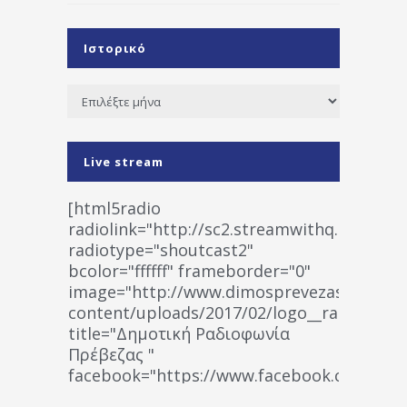
Ιστορικό
Ιστορικό
Live stream
[html5radio
radiolink="http://sc2.streamwithq.com:802
radiotype="shoutcast2"
bcolor="ffffff" frameborder="0"
image="http://www.dimosprevezas.gr/wp-
content/uploads/2017/02/logo__radiofonias
title="Δημοτική Ραδιοφωνία
Πρέβεζας "
facebook="https://www.facebook.co
%CE%A1%CE%B1%CE%B4%CE%B9%CE%BF%