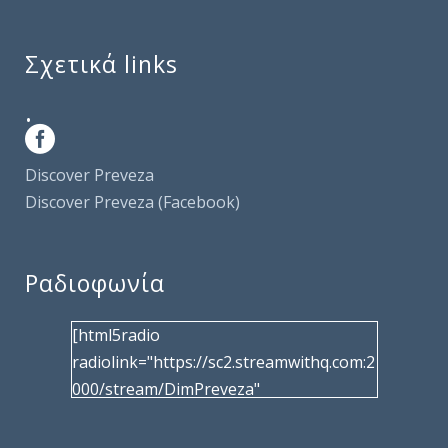
Σχετικά links
.
Discover Preveza
Discover Preveza (Facebook)
Ραδιοφωνία
[html5radio
radiolink="https://sc2.streamwithq.com:2
000/stream/DimPreveza"
radiotype="shoutcast2" bcolor="40566d"
frameborder="0" image="/wp-