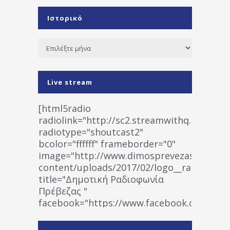
Ιστορικό
Ιστορικό
Live stream
[html5radio
radiolink="http://sc2.streamwithq.com:802
radiotype="shoutcast2"
bcolor="ffffff" frameborder="0"
image="http://www.dimosprevezas.gr/wp-
content/uploads/2017/02/logo__radiofonias
title="Δημοτική Ραδιοφωνία
Πρέβεζας "
facebook="https://www.facebook.co
%CE%A1%CE%B1%CE%B4%CE%B9%CE%BF%
%CE%A0%CF%81%CE%AD%CE%B2%CE%B5%