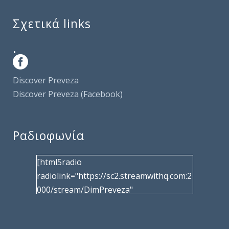
Σχετικά links
.
Discover Preveza
Discover Preveza (Facebook)
Ραδιοφωνία
[html5radio
radiolink="https://sc2.streamwithq.com:2
000/stream/DimPreveza"
radiotype="shoutcast2" bcolor="40566d"
frameborder="0" image="/wp-